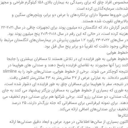
مخصوص افراد چاق که برای رسیدگی به بیماران بالای ۱۵۸ کیلوگرم طراحی و مجهز
شده‌اند، سرمایه‌گذاری کرده‌ است.
این خوروها معمولاً دارای برانکاردهای با عرض دو برابر، ویلچرهای سنگین و
بالابرهای تقویت شده هستند.
تایمز گزارش داد که انگلستان ده میلیون پوند برای تجهیزات چاقی در سال ۲۰۲۱-۲۲
هزینه کرده است، در حالی که این رقم در سال ۲۰۱۸-۲۰۱۹ پنج میلیون پوند بود.
در سال‌های ۲۰۲۲-۲۳ رکورد ۱.۲ میلیون پذیرش در بیمارستان‌های انگلستان مرتبط با
چاقی وجود داشت که تقریباً دو برابر پنج سال قبل بود.
خطوط هوایی
خطوط هوایی به طور فزاینده ای در تلاش هستند تا مسافران بیشتری را جابجا
کنند زیرا آنها مجبورند به تقاضای فزاینده پاسخ دهند و صندلی های هواپیما در
نتیجه کوچکتر می شوند. برخی از خطوط هوایی، صندلی‌های خود را به slimline
تغییر داده‌اند. به عبارتی عرض از ۴۷ سانتی‌متر به ۴۳ سانتی‌متر کاهش یافت.
در نتیجه، سفر با هواپیما برای مسافران چاق به طور فزاینده ای دشوار شده است،
به طوری که بسیاری از خطوط هوایی به مسافران بزرگتر پیشنهاد می کنند به جای
یک صندلی، دو صندلی رزرو کنند. برخی شرکتها هم برای صندلی دوم تخفیف می
دهند. برای نمونه ایرفرانس برای مسافرانی که جثه بزرگ‌تر دارند، ۲۵ درصد
تخفیف برای صندلی‌های اضافی ارائه می‌کند.
تئاترها
اکنون بسیاری از سالن‌ها اطلاعاتی در مورد عرض و ابعاد دقیق صندلی‌ها ارائه