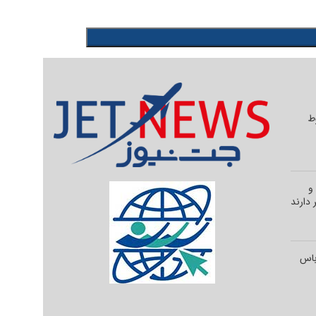
وط
و
 دارند
رباس