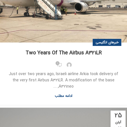
خبرهای انگلیسی
Two Years Of The Airbus A321LR
0
Just over two years ago, Israeli airline Arkia took delivery of
the very first Airbus A321LR. A modification of the base
A321neo, ...
ادامه مطلب
25
آبان