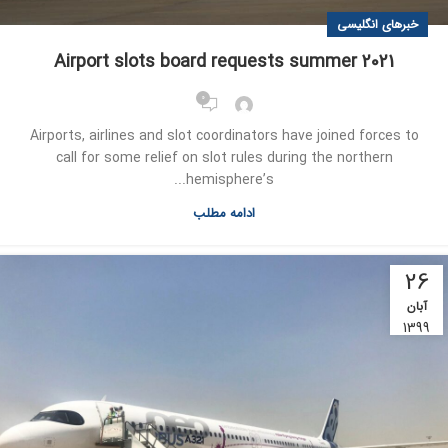
خبرهای انگلیسی
Airport slots board requests summer 2021
0
Airports, airlines and slot coordinators have joined forces to
call for some relief on slot rules during the northern
hemisphere’s...
ادامه مطلب
26
آبان
1399