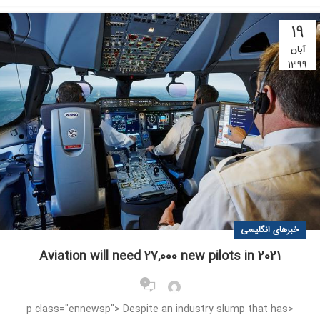
19
آبان
1399
خبرهای انگلیسی
Aviation will need 27,000 new pilots in 2021
0
<p class="ennewsp"> Despite an industry slump that has