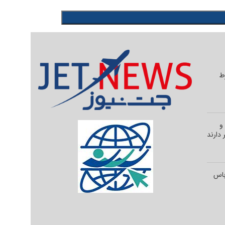
وط
و
 دارند
رباس