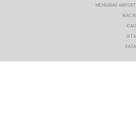
MEHRABAD AIRPORT
IKAC.IR
ICAO
IATA
EASA
لینک های مفید
CAA.IRI
AIRPORT.IRI
MEHRABAD AIRPORT
IKAC.IR
ICAO
IATA