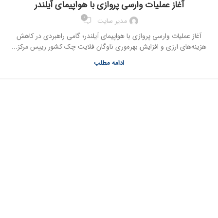
آغاز عمليات وارسي پروازي با هواپيماي آیلندر
0
مدیر سایت
آغاز عمليات وارسي پروازي با هواپيماي آیلندر؛ گامي راهبردي در کاهش
هزينه‌هاي ارزي و افزايش بهره‌وري ناوگان فلايت چک کشور رييس مرکز...
ادامه مطلب