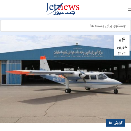
04
شهریور
1404
گزارش ها