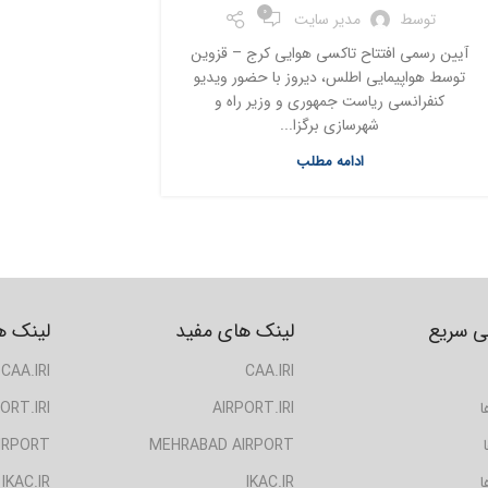
0
توسط
مدیر سایت
آیین رسمی افتتاح تاکسی هوایی کرج – قزوین
توسط هواپیمایی اطلس، دیروز با حضور ویدیو
کنفرانسی ریاست جمهوری و وزیر راه و
شهرسازی برگزا...
ادامه مطلب
 سریع
لینک های مفید
لینک ه
CAA.IRI
CAA.IRI
ا
AIRPORT.IRI
ORT.IRI
IRPORT
MEHRABAD AIRPORT
ا
IKAC.IR
IKAC.IR