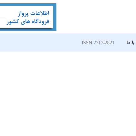
ا ما
ISSN 2717-2821