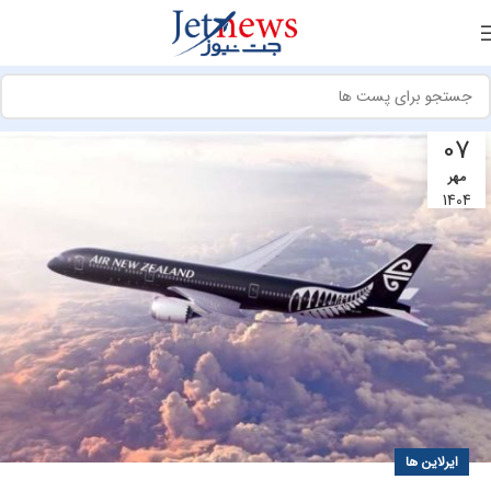
07
مهر
1404
ایرلاین ها