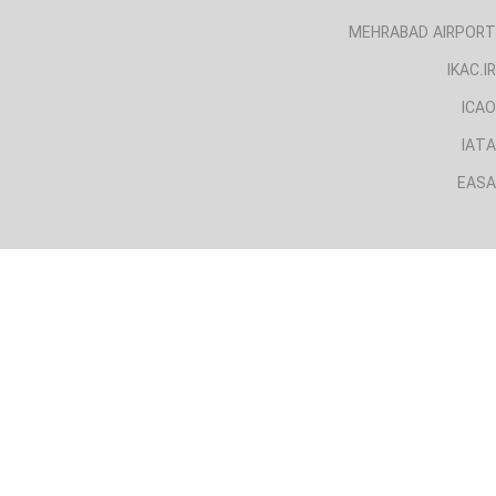
MEHRABAD AIRPORT
IKAC.IR
ICAO
IATA
EASA
لینک های مفید
CAA.IRI
AIRPORT.IRI
MEHRABAD AIRPORT
IKAC.IR
ICAO