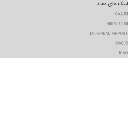
لینک های مفید
CAA.IRI
AIRPORT.IRI
MEHRABAD AIRPORT
IKAC.IR
ICAO
IATA
EASA
دسترسی سریع
خانه
ایرلاین ها
هواپیماها