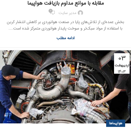
مقابله با موانع مداوم بازیافت هواپیما
0
مدیر سایت
بخش عمده‌ای از تلاش‌های پایا در صنعت هوانوردی بر کاهش انتشار کربن
با استفاده از مواد سبک‌تر و سوخت پایدار هوانوردی متمرکز شده است....
ادامه مطلب
03
اردیبهشت
1403
هواپیماها