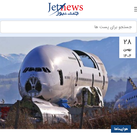
28
بهمن
1404
هواپیماها