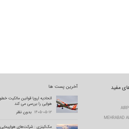
آخرین پست ها
ای مفید
اتحادیه اروپا قوانین مالکیت خط
هوایی را بررسی می کند
AIRP
۱۴۰۵-۰۵-۱۲
بدون نظر
MEHRABAD A
مک‌کینزی : شرکت‌های هواپیمایی 