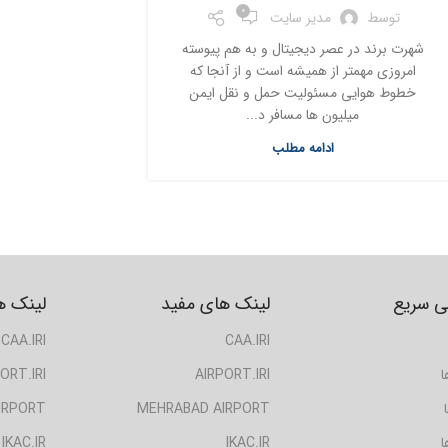
0
توسط
مدیر سایت
شهرت برند در عصر دیجیتال و به هم پیوسته
امروزی مهمتر از همیشه است و از آنجا که
خطوط هوایی مسئولیت حمل و نقل ایمن
میلیون ها مسافر د...
ادامه مطلب
 سریع
لینک های مفید
لینک ه
CAA.IRI
CAA.IRI
ا
AIRPORT.IRI
ORT.IRI
IRPORT
MEHRABAD AIRPORT
ا
IKAC.IR
IKAC.IR