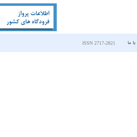
ا ما
ISSN 2717-2821