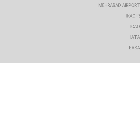
MEHRABAD AIRPORT
IKAC.IR
ICAO
IATA
EASA
لینک های مفید
CAA.IRI
AIRPORT.IRI
MEHRABAD AIRPORT
IKAC.IR
ICAO
IATA