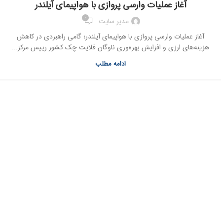
آغاز عمليات وارسي پروازي با هواپيماي آیلندر
0
مدیر سایت
آغاز عمليات وارسي پروازي با هواپيماي آیلندر؛ گامي راهبردي در کاهش
هزينه‌هاي ارزي و افزايش بهره‌وري ناوگان فلايت چک کشور رييس مرکز...
ادامه مطلب