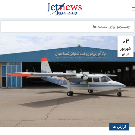
04
شهریور
1404
گزارش ها