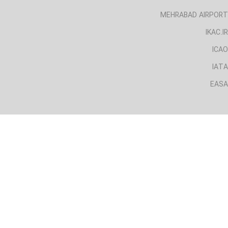
MEHRABAD AIRPORT
IKAC.IR
ICAO
IATA
EASA
لینک های مفید
CAA.IRI
AIRPORT.IRI
MEHRABAD AIRPORT
IKAC.IR
ICAO