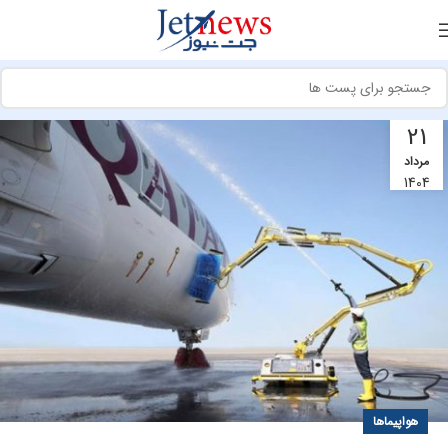
21
مرداد
1404
هواپیماها