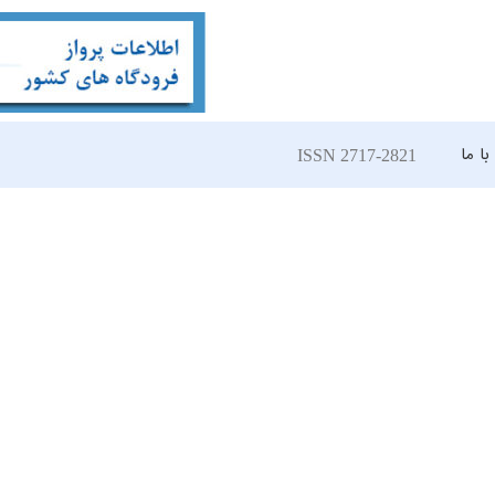
ا ما
ISSN 2717-2821