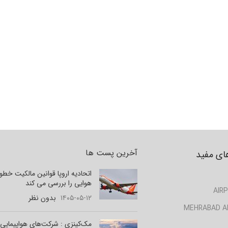
آخرین پست ها
ای مفید
اتحادیه اروپا قوانین مالکیت خط
هوایی را بررسی می کند
AIRP
۱۴۰۵-۰۵-۱۲
بدون نظر
MEHRABAD A
مک‌کینزی : شرکت‌های هواپیمایی 