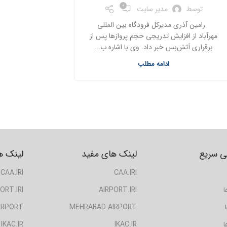
0
توسط
مدیر سایت
رامین آذری مدیرکل فرودگاه بین المللی
مهرآباد از افزایش تدریجی حجم پروازها پس از
برقراری آتش‌بس خبر داد. وی با اشاره ب...
ادامه مطلب
 سریع
لینک های مفید
لینک ه
CAA.IRI
CAA.IRI
ا
AIRPORT.IRI
ORT.IRI
IRPORT
MEHRABAD AIRPORT
ا
IKAC.IR
IKAC.IR