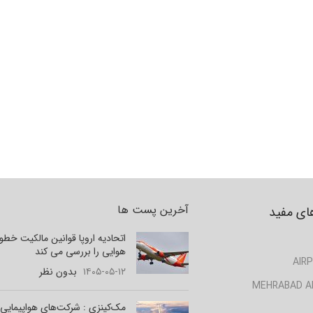
آخرین پست ها
ای مفید
اتحادیه اروپا قوانین مالکیت خط
هوایی را بررسی می کند
AIRP
۱۴۰۵-۰۵-۱۲
بدون نظر
MEHRABAD A
مک‌کینزی : شرکت‌های هواپیمایی 