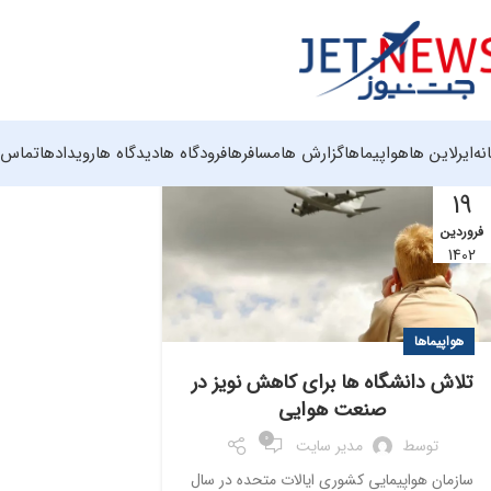
نه
ایرلاین ها
هواپیماها
گزارش ها
مسافرها
فرودگاه ها
دیدگاه ها
رویدادها
تماس ب
19
فروردین
1402
هواپیماها
تلاش دانشگاه ها برای کاهش نویز در
صنعت هوایی
0
توسط
مدیر سایت
سازمان هواپیمایی کشوری ایالات متحده در سال