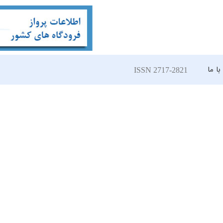
ا ما
ISSN 2717-2821