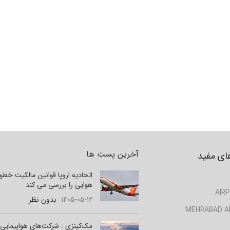
آخرین پست ها
ای مفید
اتحادیه اروپا قوانین مالکیت خط
هوایی را بررسی می کند
AIRP
۱۴۰۵-۰۵-۱۲
بدون نظر
MEHRABAD A
مک‌کینزی : شرکت‌های هواپیمایی 