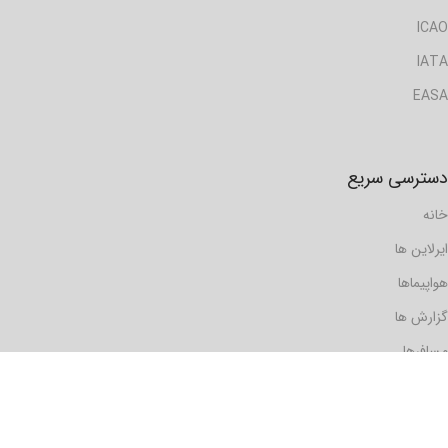
ICAO
IATA
EASA
دسترسی سریع
خانه
ایرلاین ها
هواپیماها
گزارش ها
مسافرها
فرودگاه ها
دیدگاه ها