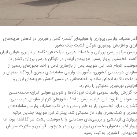
آغاز عمليات وارسي پروازي با هواپيماي آیلندر؛ گامي راهبردي در کاهش هزينه‌هاي
ارزي و افزايش بهره‌وري ناوگان فلايت چک کشور
رييس مرکز وارسي پروازي و خدمات هوايي شرکت فرودگاه‌ها‍ و ناوبري هوايي ايران
گفت: نخستين پرواز رسمي هواپيماي آیلندر در ناوگان وارسي پروازي کشور با
موفقيت انجام شد. اين هواپيما پس از بازسازي کامل و اخذ مجوزهاي رسمي از
سازمان هواپيمايي کشوري، مأموريت وارسي سامانه‌هاي بصري فرودگاه اصفهان را
با دقت بالا به انجام رساند و نقطه‌عطفي در مسير کاهش هزينه‌هاي ارزي و
افزايش بهره‌وري عملياتي را رقم زد.
به گزارش روابط عمومی شرکت فرودگاه‌ها و ناوبری هوایی ایران؛ محمدحسن
مسعودیان افزود: این هواپیما پس از اخذ مجوزهای لازم از سازمان هواپیمایی
کشوری، برای نخستین بار به طور رسمی و در قالب عملیات وارسی سامانه‌های
بصری و کمک‌بصری وارد فاز عملیاتی شد. پیش‌تر این هواپیما چندین مرتبه
پروازهای آزمایشی و بررسی‌های مقدماتی را با موفقیّت پشت سر گذاشته بود، اما
پرواز اخیر به‌عنوان نخستین پرواز رسمی و در چارچوب قوانین و مقرّرات سازمان
هواپیمایی کشوری به ثبت رسید.