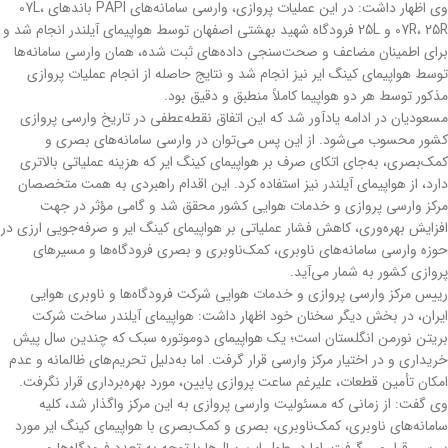
وی اظهار داشت: در این عملیات پروازی، وارسی سامانه‌های PAPI باندهای 07L،
07R، 25R و 25L فرودگاه شهید بهشتی اصفهان توسط هواپیمای آیلندر انجام شد و
برای اطمینان مضاعف و صحت‌سنجی داده‌های ثبت شده، همان وارسی سامانه‌ها
توسط هواپیمای کینگ ایر نیز انجام شد و نتایج حاصله از انجام عملیات پروازی
مذکور توسط هر دو هواپیما کاملاً منطبق و دقیق بود.
مسعودیان در ادامه یادآور شد که این اتفاق نقطه‌عطفی در تاریخ وارسی پروازی
کشور محسوب می‌شود. از این پس می‌توان در وارسی سامانه‌های بصری و
کمک‌بصری، به‌جای اتکای صرف بر هواپیمای کینگ ایر که هزینه عملیاتی بالاتری
دارد، از هواپیمای آیلندر نیز استفاده کرد. این اقدام راهبردی به همت متخصصان
مرکز وارسی پروازی و خدمات هوایی کشور محقق شد و گامی مؤثر در جهت
افزایش بهره‌وری، کاهش فشار عملیاتی بر هواپیمای کینگ ایر و صرفه‌جویی ارزی در
حوزه وارسی سامانه‌های ناوبری، کمک‌ناوبری و بصری فرودگاه‌ها و مسیرهای
پروازی کشور به شمار می‌آید.
رییس مرکز وارسی پروازی و خدمات هوایی شرکت فرودگاه‌ها‍ و ناوبری هوایی
ایران، در بخش دیگر سخنان خود اظهار داشت: هواپیمای آیلندر ساخت شرکت
بریتن نورمن انگلستان است؛ یک هواپیمای دوموتوره سبک که چندین سال پیش
خریداری و در اختیار مرکز وارسی قرار گرفت. اما به‌دلیل تحریم‌های ظالمانه و عدم
امکان تأمین قطعات، علیرغم ساعت پروازی پایین، مورد بهره‌برداری قرار نگرفت.
وی گفت: از زمانی که مسئولیت وارسی پروازی به این مرکز واگذار شد، کلیه
سامانه‌های ناوبری، کمک‌ناوبری، بصری و کمک‌بصری با هواپیمای کینگ ایر مورد
بررسی قرار می گرفت. اما در طول این سال‌ها با توجه به تعدد فرودگاه‌ها و