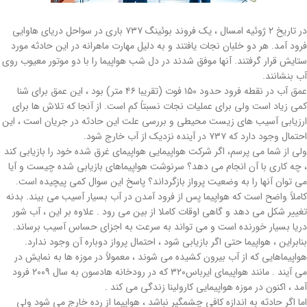
در تاریخ ۲ ژوئیه امسال ، یک فروند بوئینگ ۷۳۷ باری در سواحل دریای هاوایی
فرود آمد. هر دو خلبان نجات یافتند و به دلیل مهارت ماهرانه در این حادثه مورد
ستایش قرار گرفتند. آنها موفق شدند در دل شب هواپیما را با دو موتور معیوب روی
آب بنشانند.
عمق آب در نقطه فرود حدود ۱۵۰ فوت (تقریبا ۴۶ متر) بود ، این عمق برای شنا
کمی زیاد است ولی برای عملیات نجات نسبتاً کم است. از آنجا که تلاش ها برای
ارزیابی آسیب های زیست محیطی و بررسی علت این حادثه در جریان است ، این
احتمال وجود دارد که ۷۳۷ در آینده نزدیک از آب خارج شود.
ولی از شما می پرسم، اگر شرکت هواپیمایی هواپیمای غرق شده خود را بازیابی کند
، چه کاری با آن انجام می دهد؟ سرنوشت هواپیماهای بازیابی شده چیست و آیا
می توان آنها را به وضعیت پرواز بازگرداند؟ پاسخ این سوال کمی پیچیده است.
کاملاً واضح است که هواپیما پس از فرود آمدن در آب بسیار آسیب می بیند. بدنه
تغییر شکل می دهد و گاهی اوقات کاملا از بین می رود . علاوه بر این ، آب شور
دریا بسیار خورنده است و می تواند به سرعت به اجزای حساس آسیب برساند.
بنابراین ، هواپیما حتی اگر بازیابی شود ، احتمال پرواز دوباره آن وجود ندارد.
هواپیماهایی که از آب بیرون کشیده می شوند ، معمولاً در موزه ها به نمایش در
می آیند . مانند هواپیمای ایرباس۳۲۰ که در رودخانه هادسون به سال ۲۰۰۹ فرود
آمد ، اکنون در موزه هواپیمایی کارولینا زندگی می کند .
اما اگر حادثه به اندازه کافی چشمگیر نباشد ، هواپیما از رده خارج می شود ولی