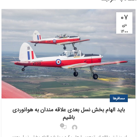
07
دی
1400
مسافرها
باید الهام بخش نسل بعدی علاقه مندان به هوانوردی
باشیم
0