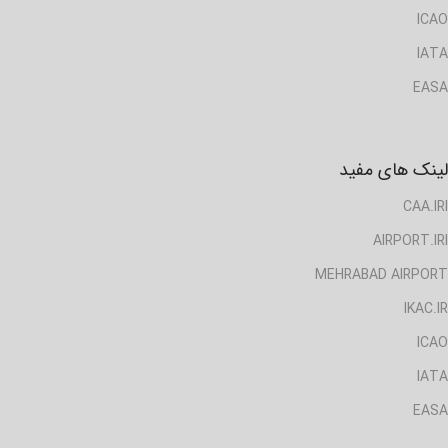
ICAO
IATA
EASA
لینک های مفید
CAA.IRI
AIRPORT.IRI
MEHRABAD AIRPORT
IKAC.IR
ICAO
IATA
EASA