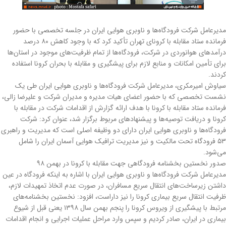
مديرعامل شرکت فرودگاه‌ها و ناوبری هوايی ايران در جلسه تخصصی با حضور
فرمانده ستاد مقابله با کرونای تهران تأکید کرد که با وجود کاهش ۸۰ درصد
درآمدهای هوانوردی در شرکت، فرودگاه‌ها از تمام ظرفیت‌های موجود در استان‌ها
برای تأمین امکانات و منابع لازم برای پيشگيری و مقابله با بحران کرونا استفاده
کردند.
سياوش اميرمکری، مديرعامل شرکت فرودگاه‌ها و ناوبري هوايی ايران طی یک
نشست تخصصی که با حضور اعضای هيات مديره و مديران شرکت و عليرضا زالی،
فرمانده ستاد مقابله با کرونا با هدف ارائه گزارش از اقدامات شرکت در مقابله با
کرونا و دريافت توصیه‌ها و پيشنهادهاي مربوط برگزار شد، عنوان کرد: شرکت
فرودگاه‌ها و ناوبري هوايي ايران داراي دو وظيفه اصلي است که مديريت و راهبري
۵۳ فرودگاه تحت مالکيت و نيز مديريت ترافيک هوايي آسمان ايران را شامل
می‌شود.
صدور نخستین بخشنامه فرودگاهی جهت مقابله با کرونا در بهمن ۹۸
مديرعامل شرکت فرودگاه‌ها و ناوبري هوايي ايران با اشاره به اينکه فرودگاه در عين
داشتن زیرساخت‌های انتقال سريع مسافران، در صورت عدم اتخاذ تمهيدات لازم،
ظرفيت انتقال سريع بيماري کرونا را نيز داراست، افزود: نخستين بخشنامه‌های
مرتبط با پيشگيري از ويروس کرونا را پنجم بهمن سال ۱۳۹۸ يعني قبل از شيوع
بيماري در ايران، صادر کرديم و سپس وارد مراحل عمليات اجرايي و انجام اقدامات