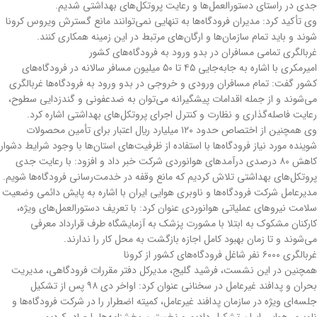
جدي در راستاي دستورالعمل‌ها و رعايت پروتکل‌های بهداشتي شديم.
وي تأکید کرد: مديران فرودگاه‌ها به تنهايي نمی‌توانند مانع گسترش ويروس کرونا
شوند و بايد تمام سازمان‌ها و ارگان‌های مرتبط در اين زمينه همکاري کنند.
غربالگری تمامی مسافران در بدو ورود به فرودگاه‌های کشور
اميرمکري با اشاره به جابه‌جایی ۴۵ تا ۵۰ ميليون مسافر سالانه در فرودگاه‌های
کشور گفت: تمام مسافران ورودي و خروجي در بدو ورود به فرودگاه‌ها غربالگري
می‌شوند و از جمله اقدامات پيشگيرانه می‌توان به ضدعفوني و گندزدايي سطوح،
رعايت فاصله‌گذاری و نظارت و کنترل اجراي پروتکل‌های بهداشتي اشاره کرد.
وي همچنين از اختصاص حدود ۱۲۰ ميليارد ريال اعتبار براي تأمین محصولات
شوينده مورد نياز فرودگاه‌ها با استفاده از ظرفیت‌های استان‌ها با وجود شرايط دشوار
کاهش ۸۰ درصدي درآمدهاي هوانوردي شرکت خبر داد و افزود: با رعايت جدي
پروتکل‌های بهداشتي تلاش کرديم که مانع وقفه در خدمت‌رسانی فرودگاه‌ها شويم.
مديرعامل شرکت فرودگاه‌ها و ناوبري هوايي ايران با اشاره به پايش دائمی وضعيت
سلامت نيروهاي عملياتي هوانوردي عنوان کرد: با تعريف دستورالعمل‌های ويژه،
کارکنان مشکوک به ابتلا با مشورت پزشک به آزمايشگاه طرف قرارداد معرفي
می‌شوند و تا زمان بهبود کامل اجازه بازگشت به محل کار را ندارند.
غربالگری ۶۰۰۰ نفر شاغل فرودگاه‌های کشور از کرونا
همچنين در اين نشست، فرشيد گليج، مديرکل دفتر مقررات فرودگاهي، مديريت
بحران و پدافند غيرعامل در سخناني عنوان کرد: اواخر دي ۹۸ پس از تشکيل
جلسه‌ای ويژه در سازمان پدافند غيرعامل، کميته اضطرار را در شرکت فرودگاه‌ها و