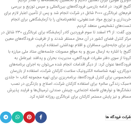
ناوبري هوايي ايران تشکيل داديم و نخستين بخشنامه‌ها را صادر کرديم.
گليج افزود: در ادامه بازرسي فرودگاه‌های بین‌المللی و سپس توزيع و بررسي
فرم‌های غربالگري ۶۰۰۰ شاغل در شرکت انجام شد و پس از تأمین اعتبار لازم براي
خريداري و توزيع مواد ضدعفوني، تفاهم‌نامه‌ای را با آزمايشگاهی براي انجام
تست‌های تشخيصي منعقد کرديم.
وي گفت: از ۲۹ اسفند تا سوم فروردين کادر آزمايشگاه براي غربالگري ۲۳۰ شاغل در
مرکز کنترل فضاي کشور در آن محل مستقر شدند و از ظرفيت فرودگاه‌های معين
نيز براي جابه‌جایی مسافران و اقلام بهداشتي استفاده کرديم.
گليج با اشاره به ارسال سريع و به موقع مصوبات جلسه‌های ستاد ملي مبارزه با
کرونا از سوي دفتر مقررات فرودگاهي، مديريت بحران و پدافند غيرعامل به
فرودگاه‌ها عنوان کرد: از ديگر اقدامات انجام شده می‌توان به اجراي برنامه‌های
دورکاري، تهيه شناسنامه الکترونيک سلامت کارکنان شرکت، استفاده از بازرسان
نامحسوس براي کنترل فرودگاه‌ها، برنامه‌ریزی براي تهيه مجموعه کتاب ۱۰ جلدي
«سبک زندگي سالم» براي استفاده کارکنان شرکت، اصلاح و بازنگري در نصب
نشانگرها و نوارهاي فاصله اجتماعي، چينش صندلي ترمینال‌ها و فرايند پذيرش
مسافر و نيز پايش مستمر کارکنان براي غربالگري روزانه اشاره کرد.
شرکت فرودگاه ها