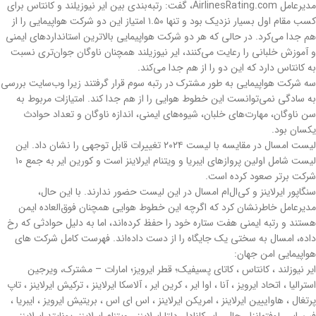
مدیرعامل AirlinesRating.com، گفت: رتبه‌بندی بین ایر نیوزیلند و کانتاس برای
کسب مقام اول بسیار نزدیک بود و تنها ۱.۵۰ امتیاز این دو شرکت هواپیمایی را از
هم جدا می‌کرد. در حالی که هر دو شرکت هواپیمایی بالاترین استانداردهای ایمنی
و آموزش خلبانی را رعایت می‌کنند، ایر نیوزیلند همچنان ناوگان جوان‌تری نسبت
به کانتاس دارد که این دو را از هم جدا می‌کند.
سه شرکت هواپیمایی به طور مشترک در رتبه سوم قرار گرفتند زیرا وب‌سایت بررسی
به سادگی نمی‌توانست این خطوط هوایی را از هم جدا کند. امتیازات مربوط به
سن ناوگان، مهارت‌های خلبان، شیوه‌های ایمنی، اندازه ناوگان و تعداد حوادث
یکسان بود.
لیست امسال در مقایسه با لیست ۲۰۲۴ تغییرات قابل توجهی را نشان داد. این
لیست شامل اولین پروازهای ایبریا و ویتنام ایرلاینز است و کورین ایر به جمع ۱۰
شرکت برتر صعود کرده است.
سنگاپور ایرلاینز و کی‌ال‌ام امسال در این لیست حضور ندارند. با این حال،
مدیرعامل خاطرنشان کرد که اگرچه این خطوط هوایی همچنان فوق‌العاده ایمن
هستند و رتبه ایمنی هفت ستاره خود را حفظ کرده‌اند، اما به دلیل حوادثی که رخ
داده، امسال به سختی یک جایگاه را از دست داده‌اند. فهرست کامل شرکت های
هواپیمایی امن جهان:
ایر نیوزلند ، کانتاس ، کاتای پسیفیک؛ قطر ایرویز؛ امارات – مشترک، ویرجین
استرالیا ، اتحاد ایرویز ، آنا ، اوا ایر ، کرین ایر ، آلاسکا ایرلاینز ، ترکیش ایرلاینز ، تاپ
پرتغال ، هاواییین ایرلاینز ، امریکن ایرلاینز ، اس ای اس ، بریتیش ایرویز ، ایبریا ،