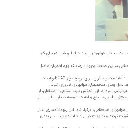
 راه اندازی کردیم، می خواستیم اطمینان حاصل کنیم که متخصصان هوانوردی واجد شرایط و شایسته برای کار،
 شغلی در این صنعت وجود دارد، بلکه باید اطمینان حاصل
مسائل مربوط به(NGAP) برای بسیاری از ذینفعان اولویت دارد: خطوط هوایی، ارائه دهندگان خدمات ناوبری هوایی، فرودگاه ها، تولیدکنندگان، ارائه دهندگان آموزش، دانشگاه ها و دیگران. برای ترویج موثر NGAP و ایجاد
ورد توسعه جوانان در بخش هوانوردی بپردازد. این اجلاس طیف متنوعی از ذینفعان، از
ال و فناوری، صلح و امنیت، توسعه پایدار و تامین مالی.
ر هوانوردی غیرنظامی» برگزار کرد. این رویداد مجازی نقش
ف شرکت کردند و به بحث در مورد توانمندسازی نسل بعدی