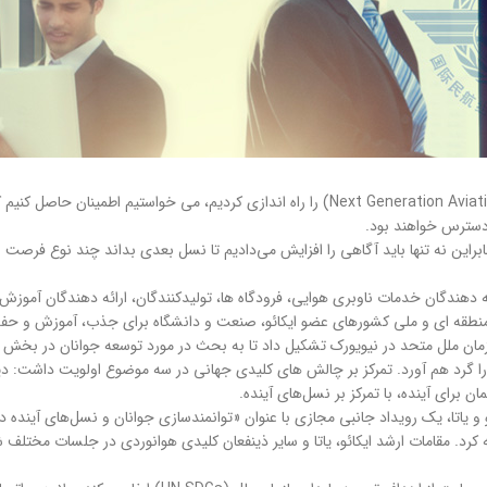
ایکائو: هنگامی که ایده نسل بعدی هوانوردی حرفه ای (Next Generation Aviation Professional=NGAP) را
 دسترس خواهند بود.
ابراین نه تنها باید آگاهی را افزایش می‌دادیم تا نسل بعدی بداند چند نوع فرصت
س سران روزهای اقدام آینده را در ۲۰ و ۲۱ سپتامبر ۲۰۲۴ در مقر سازمان ملل متحد در نیویورک تشکیل داد تا به بحث در م
رد هم آورد. تمرکز بر چالش های کلیدی جهانی در سه موضوع اولویت داشت: دیجیت
رای آینده، با تمرکز بر نسل‌های آینده.
 یاتا، یک رویداد جانبی مجازی با عنوان «توانمندسازی جوانان و نسل‌های آینده د
کرد. مقامات ارشد ایکائو، یاتا و سایر ذینفعان کلیدی هوانوردی در جلسات مختل