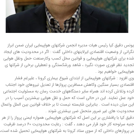
یونس دقیق کیا رئیس هیات مدیره انجمن شرکتهای هواپیمایی ایران ضمن ابراز
نگرانی از وضعیت اقتصادی ایرلاینهای داخلی گفت : اگر در محدوديت هاي ايجاد
شده براي شرکتهای هواپیمایی و قوانين مخل كسب وكارصنعت حمل ونقل هوايي
تجدید نظر فوری صورت نگيرد ، شاهد ورشكستگي و تعطیلی برخی از شرکتها ي
هواپيمايي خواهیم بود .
وی افزود : شرکتهای هواپیمایی از ابتدای شیوع بیماری کرونا ، عليرغم فشار
اقتصادي بسيار سنگين وكاهش مسافرين پروازها از تعديل نيروهاي خود اجتناب
كرده وتلاش كرده اند همراه ساير دستگاههاي خدمت رسان به مسئوليت اجتماعي
خود عمل نمايند. این در حالی است که حمل و نقل هوایی بیشترین آسیب را در
این میان دیده است . بنابراین شایسته نیست تا بر خلاف قوانین بین الملل واعمال
محدوديت هاي غير ضرور متحمل ضرر بیشتری شوند .
دقیق کیا با پافشاری بر این اصل که شرکتهای هواپیمایی همواره ایمنی پرواز را از هر
جنبه سرلوحه کار خود قرار می دهند ، گفت : رعایت محدودیت ۶۰ درصد ظرفیت
در پروازهای داخلی که از سوی ستاد کرونا به شركتهاي هواپيمايي تحميل شده است،