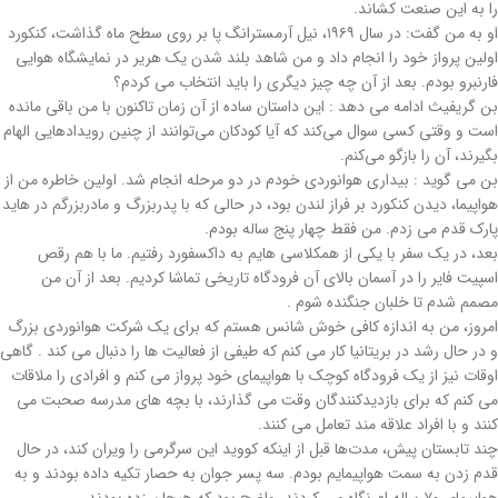
را به این صنعت کشاند.
او به من گفت: در سال ۱۹۶۹، نیل آرمسترانگ پا بر روی سطح ماه گذاشت، کنکورد
اولین پرواز خود را انجام داد و من شاهد بلند شدن یک هریر در نمایشگاه هوایی
فارنبرو بودم. بعد از آن چه چیز دیگری را باید انتخاب می کردم؟
بن گریفیث ادامه می دهد : این داستان ساده از آن زمان تاکنون با من باقی مانده
است و وقتی کسی سوال می‌کند که آیا کودکان می‌توانند از چنین رویدادهایی الهام
بگیرند، آن را بازگو می‌کنم.
بن می گوید : بیداری هوانوردی خودم در دو مرحله انجام شد. اولین خاطره من از
هواپیما، دیدن کنکورد بر فراز لندن بود، در حالی که با پدربزرگ و مادربزرگم در هاید
پارک قدم می زدم. من فقط چهار پنج ساله بودم.
بعد، در یک سفر با یکی از همکلاسی هایم به داکسفورد رفتیم. ما با هم رقص
اسپیت فایر را در آسمان بالای آن فرودگاه تاریخی تماشا کردیم. بعد از آن من
مصمم شدم تا خلبان جنگنده شوم .
امروز، من به اندازه کافی خوش شانس هستم که برای یک شرکت هوانوردی بزرگ
و در حال رشد در بریتانیا کار می کنم که طیفی از فعالیت ها را دنبال می کند . گاهی
اوقات نیز از یک فرودگاه کوچک با هواپیمای خود پرواز می کنم و افرادی را ملاقات
می کنم که برای بازدیدکنندگان وقت می گذارند، با بچه های مدرسه صحبت می
کنند و با افراد علاقه مند تعامل می کنند.
چند تابستان پیش، مدت‌ها قبل از اینکه کووید این سرگرمی را ویران کند، در حال
قدم زدن به سمت هواپیمایم بودم. سه پسر جوان به حصار تکیه داده بودند و به