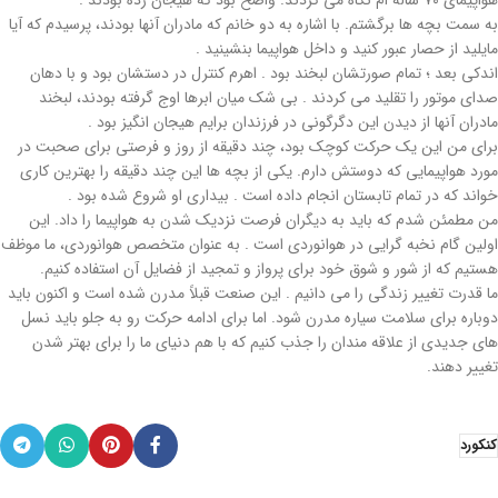
هواپیمای ۷۰ ساله ام نگاه می کردند. واضح بود که هیجان زده بودند .
به سمت بچه ها برگشتم. با اشاره به دو خانم که مادران آنها بودند، پرسیدم که آیا
مایلید از حصار عبور کنید و داخل هواپیما بنشینید .
اندکی بعد ؛ تمام صورتشان لبخند بود . اهرم کنترل در دستشان بود و با دهان
صدای موتور را تقلید می کردند . بی شک میان ابرها اوج گرفته بودند، لبخند
مادران آنها از دیدن این دگرگونی در فرزندان برایم هیجان انگیز بود .
برای من این یک حرکت کوچک بود، چند دقیقه از روز و فرصتی برای صحبت در
مورد هواپیمایی که دوستش دارم. یکی از بچه ها این چند دقیقه را بهترین کاری
خواند که در تمام تابستان انجام داده است . بیداری او شروع شده بود .
من مطمئن شدم که باید به دیگران فرصت نزدیک شدن به هواپیما را داد. این
اولین گام نخبه گرایی در هوانوردی است . به عنوان متخصص هوانوردی، ما موظف
هستیم که از شور و شوق خود برای پرواز و تمجید از فضایل آن استفاده کنیم.
ما قدرت تغییر زندگی را می دانیم . این صنعت قبلاً مدرن شده است و اکنون باید
دوباره برای سلامت سیاره مدرن شود. اما برای ادامه حرکت رو به جلو باید نسل
های جدیدی از علاقه مندان را جذب کنیم که با هم دنیای ما را برای بهتر شدن
تغییر دهند.
کنکورد