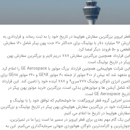
قطر ایرویز بزرگترین سفارش هواپیما در تاریخ خود را به ثبت رساند و قراردادی به
ارزش ۹۶ میلیارد دلار با بوئینگ برای حداکثر ۲۱۰ جت پهن پیکر شامل ۱۶۰ سفارش
قطعی و ۵۰ فروند دیگر امضا کرد.
این قرارداد همچنین بزرگترین سفارش ۷۸۷ دریم لاینر و بزرگترین سفارش پهن
پیکر در تاریخ بوئینگ است.
این شرکت هواپیمایی همچنین قرارداد بزرگ موتور با GE Aerospace را اعلام کرد
و متعهد شد که بیش از ۴۰۰ موتور از جمله ۶۰ موتور GE9X و ۲۶۰ موتور GEnx برای
تامین انرژی ناوگان بوئینگ ۷۷۷سری۹ و ۷۸۷ آینده خود را تامین کند. این قرارداد
که شامل آپشن ها و موتورهای یدکی است، بزرگترین خرید موتور پهن پیکر در
تاریخ GE Aerospace است.
مدیر اجرایی گروه قطر ایرویزگفت: ما خوشحالیم که توافق خود را با بوئینگ و
مشارکت خود در بزرگترین سفارش هواپیمای پهن پیکر در تاریخ بوئینگ و بزرگترین
سفارش هواپیما در تاریخ ما اعلام می کنیم.
این یک گام مهم بعدی برای قطر ایرویز در مسیر ما است زیرا ما در تمیزترین،
جوان‌ترین و کارآمدترین ناوگان هوانوردی جهانی سرمایه‌گذاری می‌کنیم. این به