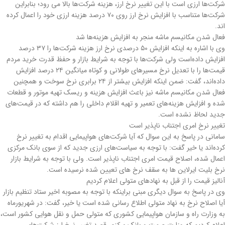
شرکت‌ها ارزی است با این تغییر نرخ ارز، هزینه شرکت‌ها بالا می رود؛ بنابراین
شرکت‌ها متناسب با افزایش نرخ ارز روی ٧٠ درصد هزینه ارزی خود را اعمال کرده
اند.
فعال شدن مکانیسم ماشه منجر به افزایش هزینه‌ها شد
وی با اشاره به اینکه افزایش ۵٠ درصدی نرخ ارز هزینه شرکت‌ها را ٣٧ درصد
افزایش داده‌است ولی شرکت‌ها با توجه به شرایط بازار و حفظ قدرت خرید مردم
قیمت‌ها را با تعدیل نرخ مسیرهای طولانی و کوتاه میانگین ٢۴ درصد افزایش
داده‌اند، گفت: ضمن اینکه افزایش بیشتر از ٢۴ برابری نرخ سوخت و همچنین
فعال شدن مکانیسم ماشه نیز باعث افزایش هزینه و ریسک تهیه موتور و قطعات
شده و افزایش هزینه‌های تعمیر و تهیه اقلام داخلی را هم داشته که در قیمت‌های
جدید لحاظ نشده است.
تغییر نرخ امری اجتناب ناپذیر است
سامانی در پاسخ به این سوال که آیا شرکت‌های هواپیمایی اقدام به تغییر نرخ
کرده‌اند یا خیر گفت: با توجه به سیاست‌های ارزی جدید که از سوی بانک مرکزی
اعمال شده، اصلاح قیمت امری اجتناب ناپذیر است. ولی با توجه به شرایط بازار
نرخ بلیت ایرلاین ها به سقف نرخ های تعیین شده نرسیده است.
آنالیز قیمت را از قبل به نهادهای متولی اعلام کردیم
وی در پاسخ به سوال دیگری مبنی براینکه با توجه به مصوبه اخیر ستاد تنظیم بازار
آیا اصلاح نرخ به نهاد متولی اطلاع رسانی شده است یا خیر، گفت: در شهریورماه
به وزارت راه و سازمان هواپیمایی کشوری که متولی حمل و نقل هوایی کشور است،