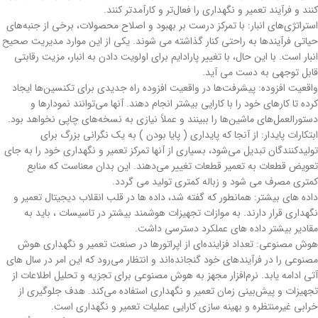
کنند و فرآیند تعمیر و نگهداری را فعال‌تر و کارآمدتر کنند.
استراتژی‌های انبار: با تمرکز درست بر بهبود و اصلاح محصولات، برخی از جنبه‌های
حیاتی فرآیندها به راحتی کنار گذاشته می شوند. یکی از این موارد مدیریت صحیح
انبار است. با این حال، با تغییر پارادایم برای اولویت دادن به انبار، مزیت رقابتی
قابل توجهی به دست می آید.
واقعیت افزوده: پیشرفت‌ها در واقعیت افزوده راه جدیدی برای تکنسین‌ها ایجاد
کرده تا کارهای خود را با کارایی بیشتر انجام دهند. آنها می‌توانند نمودارها و
دستورالعمل‌های ماشین‌ها را ببینند و عملاً نیازی به نسخه‌های چاپی نخواهد بود.
ابتکارات پایدار: از آنجا که پایداری ( پایا بودن ) به یک نگرانی بزرگ‌ برای
تولیدکنندگان تبدیل می‌شود، بسیاری از آنها تمرکز تعمیر و نگهداری خود را به جای
تعویض قطعات به تعمیر قطعات تغییر می‌دهند. این بدان معناست که منابع
کمتری مصرف می شود و زباله کمتری تولید می گردد.
داده های بیشتر: همانطور که گفته شد، داده ها در قلب انقلاب دیجیتال تعمیر و
نگهداری قرار دارند. به موازات تجهیزات هوشمند بیشتر در تاسیسات ، باید به
مقادیر بیشتر داده های عملکرد دسترسی داشت.
هوش مصنوعی: تعداد فزاینده‌ای از اپراتورها در صنعت تعمیر و نگهداری هوش
مصنوعی را در فرآیندهای خود گنجانده‌اند و انتظار می‌رود که این امر در سال های
آتی ادامه یابد. نرم‌افزار مجهز به هوش مصنوعی برای تجزیه و تحلیل اطلاعات از
تجهیزات و پیش‌بینی زمان تعمیر و نگهداری استفاده می‌کند. هدف جلوگیری از
خرابی غیرمنتظره و بهینه سازی کارایی عملیات تعمیر و نگهداری است.