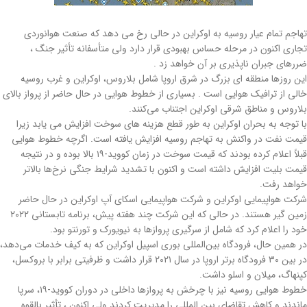
تهاجم تمام عیار روسیه به اوکراین در حالی رخ می دهد که صنعت هوانوردی
تجاری اکنون در مرحله حساس بهبودی قرار دارد ولی متأسفانه تأثیر جنگ ،
ضررهای جبران ناپذیری بر آن خواهد زد .
این روزها منطقه ای بزرگ در شرق اروپا شامل بلاروس، اوکراین و غرب روسیه
خالی از ترافیک هوایی است . بسیاری از خطوط هوایی در حال حاضر از پرواز بالای
بلاروس و مناطق شرقی اوکراین اجتناب می‌کنند.
با توجه به بحران اوکراین به طور قطع هزینه های سوخت افزایش می یابد زیرا
قیمت نفت در واکنش به تهاجم روسیه افزایش یافته است. اگرچه خطوط هوایی
قبلاً اعلام کرده بودند که قیمت سوخت در زمان کووید-۱۹ بالا بوده و در نتیجه
قیمت بلیت افزایش داشته است و اکنون با تشدید شرایط جنگی نرخ‌ها بالاتر
خواهد رفت.
شرکت هواپیمایی اوکراین و شرکت هواپیمایی اسکای آپ اوکراین در حال حاضر
زمین گیر هستند. در حالی که این شرکت چند هفته پیش، برنامه تابستانی ۲۰۲۲
خود را اعلام کرد که شامل از سرگیری پروازها به نیویورک و تورنتو بود.
در همین حال، فرودگاه بین‌المللی بوری اسپیل اوکراین که به کیف خدمات می‌دهد،
در بین ۳۰ فرودگاه برتر اروپا در سال ۲۰۲۱ قرار داشت و ظرفیتی برابر با بروکسل،
کپنهاگ، میلان و اسلو داشت.
خطوط هوایی روسیه نیز با چرخش به پروازها داخلی در دوران کووید-۱۹، سرپا
ماندند و کاهش تقاضای بین المللی را مدیریت کردند ولی اکنون ، تأثیر بالقوه