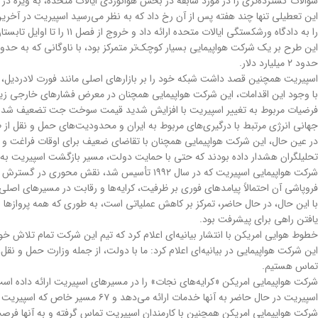
سوالات گسترده‌تری را در مورد سابقه در بخش هوانوردی ایالات متحده، به ویژه در 
را به دادگاه ورشکستگی ایالات متحده ارائه داد و خروج از فصل ۱۱ را تا اوایل تابستان هدف قرار داد.
حدود ۲ میلیارد دلار.
اسپیریت همچنین قصد داشت شبکه خود را بر بازارهای اصلی مانند فورت لادردیل، اورل
با وجود این اقدامات، این شرکت هواپیمایی همچنان در معرض فشارهای خارجی زیا
جهانی انرژی مرتبط با درگیری‌های مربوط به ایران و محدودیت‌های حمل و نقل از طریق تنگه هرمز به بیش ا
در عین حال، این شرکت هواپیمایی همچنان با تقاضای ضعیف برای اوقات فراغت و رقا
تحلیلگران هشدار داده بودند که حتی با حمایت دولت، مسیر بازگشت اسپیریت به 
شرکت هواپیمایی اسپیریت که در سال ۱۹۹۲ تأسیس شد، نقش محوری در گسترش مدل فوق‌العاده کم‌هزینه در ایالات متحده ایفا کرد و شرکت‌های هواپیمایی بزرگ‌تر را مجبور به تفکیک کرایه‌ها و رقابت شدیدتر بر سر قیمت کرد.
فروپاشی آن احتمالاً پیامدهای فوری بر ظرفیت، کرایه‌ها و رقابت در مسیرهای اص
با این حال، در حال حاضر، تمرکز بر کاهش عملیاتی است، به طوری که همه پروازها
یافتن راهی برای پیشرفت بود.
خطوط هوایی امریکن با انتشار بیانیه‌ای اعلام کرد که تیم این شرکت تمام تلاش خو
این شرکت هواپیمایی در بیانیه‌ای اعلام کرد: ما با دولت، از جمله وزارت حمل و نق
تماس هستیم.
اسپیریت در حال حاضر به آنها خدمات ارائه می‌دهد و ۶۷ مسیر خاص که اسپیریت در حال حاضر در آنها فعالیت می‌کند، خدمات ارائه می‌دهد.
شرکت هواپیمایی امریکن همچنین با کارمندان اسپیریت تماس گرفته و به آنها فرصت‌