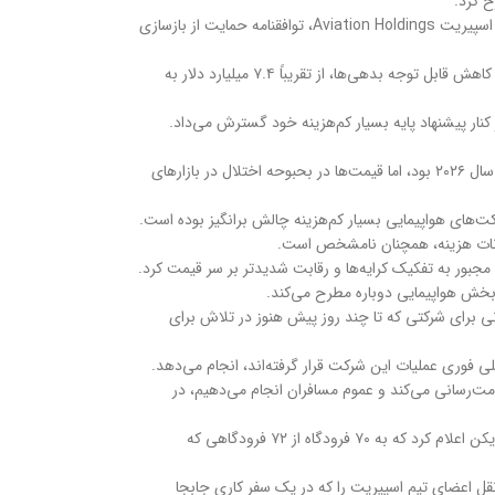
ح کرد.
این تعطیلی تنها چند هفته پس از آن رخ داد که به نظر می‌رسید اسپیریت در آخرین تلاش خود برای بازسازی پیشرفت داشته است. در اواسط ماه مارس، شرکت مادر اسپیریت Aviation Holdings، توافقنامه حمایت از بازسازی
این طرح بر یک شرکت هواپیمایی بسیار کوچک‌تر متمرکز بود، با ناوگانی که به حدود ۷۶ تا ۸۰ هواپیما کاهش یافته بود – تقریباً یک سوم اندازه قبل از ورشکستگی – و کاهش قابل توجه بدهی‌ها، از تقریباً ۷.۴ میلیارد دلار به
کنار پیشنهاد پایه بسیار کم‌هزینه خود گسترش می‌داد.
فرضیات مربوط به تغییر اسپیریت با افزایش شدید قیمت سوخت جت تضعیف شد. پیش‌بینی‌های قبلی بر اساس هزینه‌های سوخت حدود ۲.۲۴ دلار در هر گالن برای سال ۲۰۲۶ بود، اما قیمت‌ها در بحبوحه اختلال در بازارهای
ت‌های هواپیمایی بسیار کم‌هزینه چالش برانگیز بوده است.
سانات هزینه، همچنان نامشخص است.
بخش هواپیمایی دوباره مطرح می‌کند.
ی برای شرکتی که تا چند روز پیش هنوز در تلاش برای
ی فوری عملیات این شرکت قرار گرفته‌اند، انجام می‌دهد.
دمت‌رسانی می‌کند و عموم مسافران انجام می‌دهیم، در
شرکت هواپیمایی امریکن «کرایه‌های نجات» را در مسیرهای اسپیریت ارائه داده است، جایی که این شرکت خدمات بدون توقف نیز ارائه می‌دهد. شرکت هواپیمایی امریکن اعلام کرد که به ۷۰ فرودگاه از ۷۲ فرودگاهی که
قل اعضای تیم اسپیریت را که در یک سفر کاری جابجا