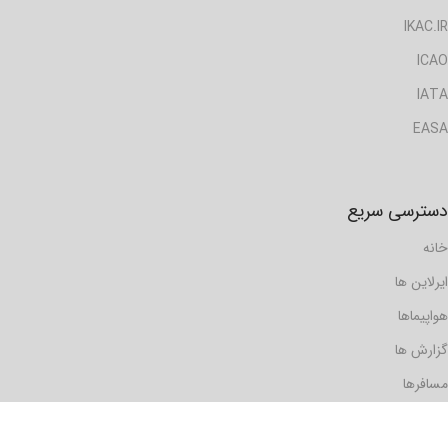
IKAC.IR
ICAO
IATA
EASA
دسترسی سریع
خانه
ایرلاین ها
هواپیماها
گزارش ها
مسافرها
فرودگاه ها