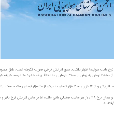
رخ بلیت هواپیما اظهار داشت: هیچ افزایش نرخی صورت نگرفته است، طبق مصوبه شو
ساعت صندلی ۴٨ دلار است که با توجه افزایش ٩٠ 
وی ادامه داد: علاوه بر آن، دولت نرخ سوخت هواپیما را از ابتدای بهمن ماه
وی ادامه داد: هیچ تغییری در مبنای محاسبه نرخ بلیت هواپیما صورت نگرفته است و همان نرخ ۴٨ دلار هر ساعت صندل