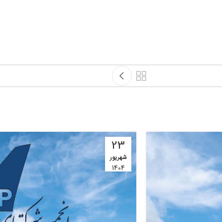
23
شهریور
1404