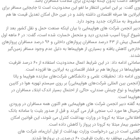
خواهد داشت بدون اینکه تهدیدی برای سلامت مسافران باشد.
وی گفت: بر این اساس انتظار ما لغو این محدودیت است تا جابجایی مسافر برای
ایرلاین ها صرفه اقتصادی داشته باشد و در عین حال امکان تعدیل قیمت ها هم
مشروط به مذاکرات جدید وجود دارد.
دبیر انجمن شرکت های هواپیمایی با بیان اینکه صنعت حمل و نقل کشور بعد از
شیوع کرونا آسیب شدیدی دید و متحمل خسارت شده است، گفت: در ۶ ماهه اول
امسال بیش از ۴۳ درصد مسافران پروازهای داخلی و ۹۶ درصد مسافران پروازهای
خارجی کاهش یافته و بسیاری از هواپیماها به دلیل عدم وجود مسافر زمین‌گیر
شدند.
سامانی ادامه داد: در این شرایط اعمال محدودیت استفاده از ۶۰ درصد ظرفیت
هواپیماها در پروازها هم بر فشار اقتصادی به ایرلاین ها افزوده است.
وی ادامه داد: تحقیقات علمی و دانشگاهی شرکت‌های سازنده هواپیما و یاتا
(انجمن بین المللی شرکت‌های هواپیمایی) بر روی سیستم تهویه هوا در کابین
هواپیما و نوع چینش صندلی، حاکی از احتمال بسیار اندک ابتلاء مسافران در
هواپیما است.
به گفته دبیر انجمن شرکت های هواپیمایی هم اکنون همه مسافران در ورودی
ترمینال ها مورد تب سنجی قرار می گیرند و قبل از صدور بلیت با سامانه بانک
اطلاعاتی مبتلا به کرونا در وزارت بهداشت کنترل می شوند، این قوانین امکان
حضور بیمار مبتلا به کرونا در پرواز را کاهش داده است.
گفتنی است در پی درخواست وزارت بهداشت از اول آبان‌ماه، شرکت های
هواپیمایی موظف به رعایت ظرفیت ۶۰ درصدی در پروازها شدند.