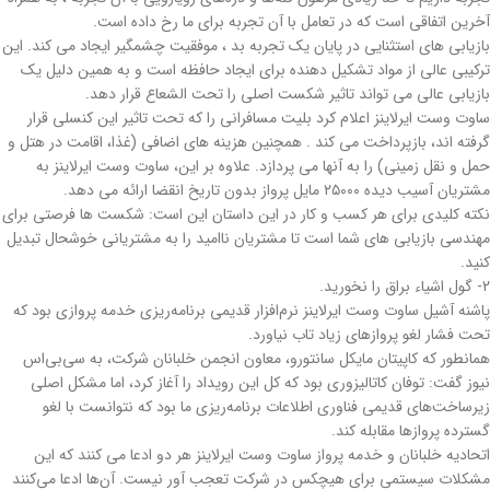
آخرین اتفاقی است که در تعامل با آن تجربه برای ما رخ داده است.
بازیابی های استثنایی در پایان یک تجربه بد ، موفقیت چشمگیر ایجاد می کند. این
ترکیبی عالی از مواد تشکیل دهنده برای ایجاد حافظه است و به همین دلیل یک
بازیابی عالی می تواند تاثیر شکست اصلی را تحت الشعاع قرار دهد.
ساوت وست ایرلاینز اعلام کرد بلیت مسافرانی را که تحت تاثیر این کنسلی قرار
گرفته اند، بازپرداخت می کند . همچنین هزینه های اضافی (غذا، اقامت در هتل و
حمل و نقل زمینی) را به آنها می پردازد. علاوه بر این، ساوت وست ایرلاینز به
مشتریان آسیب دیده ۲۵۰۰۰ مایل پرواز بدون تاریخ انقضا ارائه می دهد.
نکته کلیدی برای هر کسب و کار در این داستان این است: شکست ها فرصتی برای
مهندسی بازیابی های شما است تا مشتریان ناامید را به مشتریانی خوشحال تبدیل
کنید.
2- گول اشیاء براق را نخورید.
پاشنه آشیل ساوت وست ایرلاینز نرم‌افزار قدیمی برنامه‌ریزی خدمه پروازی بود که
تحت فشار لغو پروازهای زیاد تاب نیاورد.
همانطور که کاپیتان مایکل سانتورو، معاون انجمن خلبانان شرکت، به سی‌بی‌اس
نیوز گفت: توفان کاتالیزوری بود که کل این رویداد را آغاز کرد، اما مشکل اصلی
زیرساخت‌های قدیمی فناوری اطلاعات برنامه‌ریزی ما بود که نتوانست با لغو
گسترده‌ پروازها مقابله کند.
اتحادیه خلبانان و خدمه پرواز ساوت وست ایرلاینز هر دو ادعا می کنند که این
مشکلات سیستمی برای هیچکس در شرکت تعجب آور نیست. آن‌ها ادعا می‌کنند