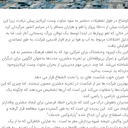
اوضاع در طول تعطیلات دسامبر به سود ساوت وست ایرلاینز پیش نرفت، زیرا این
شرکت بیش از ۱۵۰۰۰ پرواز را لغو و هزاران مسافر را در سراسر کشور سرگردان کرد.
در حالی که لغو پروازها در ابتدا توسط یک توفان بزرگ زمستانی آغاز شد، اما به
دلیل اختلالات مربوط به آب و هوا بر نرم افزار قدیمی شرکت، به طور تصاعدی
افزایش یافت.
این یک اپیزود وحشتناک برای شرکتی بود که به لطف فرهنگ منحصر به ‌فرد
شرکتی و تمرکز بی‌وقفه‌اش بر تجربه مشتری، مدت‌ها به‌عنوان الگویی برای دیگران
شناخته می‌شد. اما چند درس مهم مدیریتی از بحران ساوت وست ایرلاینزوجود
داردکه بد نیست بدانید:
1- جبران خوب شکست های بد را تحت الشعاع قرار می دهد.
بهترین شرکت ها نیز از شکست در تجربه مشتری مصون نیستند. اما چیزی که این
شرکت‌ها را متفاوت می‌کند این است که آن‌ها تشخیص می‌دهند که چگونه یک
مشتری ناراضی را راضی کنند.
مدیران باهوش درک می کنند که بازیابی خطا، فرصتی برای ایجاد مشتری وفادارتر
ایجاد می کند. این پدیده ای است که به طور گسترده مورد مطالعه قرار گرفته و
یک اصطلاح برای آن ابداع شده “پارادوکس خدمات”.
این واکنش نتیجه شیوه پردازش مغز ما است . به عبارتی خاطراتی که ما از یک
تجربه داریم تا حد زیادی مرهون قله‌ها و دره‌های رویارویی با آن تجربه ، به همراه