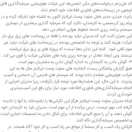
که علی‌رغم درخواست‌های مکرر انجمن‌ها، این شرکت هواپیمایی سرمایه‌گذاری قابل
توجهی در زیرساخت‌های فناوری اطلاعات خود انجام نداد.
رابرت جردن، مدیر عامل ساوت وست ایرلاینز اکنون به اشتباه خود اعتراف کرده و در
پیام روز کریسمس به کارمندان، تاکید کرد که سرمایه گذاری بیشتری در نوسازی
سیستم برنامه ریزی خدمه خطوط هوایی انجام می دهد.
این بحران ثابت کرد که مدیران نباید بودجه را فقط در روساخت های زرق برق دار
شرکت هزینه کنند و توجه به اختصاص بودجه در زیرساخت های شرکت نباید غیر
مهم تلقی شود . البته این بدان معنا نیست که پروژه های پر زرق برق ارزشمند
نیستند ولی ایجاد تعادل در بودجه ریزی پایه های عملیاتی شرکت را قوی می کند .
3- گوش دادن به کارمندان به اندازه گوش دادن به مشتریان مهم است.
طبق گزارش واشنگتن پست، اتحادیه های ساوت وست ایرلاینز سال ها به این
شرکت هواپیمایی هشدار داده بودند که سیستم های قدیمی آن حساس و آسیب
پذیرند. با این حال، این هشدارها مورد توجه قرار نگرفتند، زیرا مدیران اجرایی از
انجام سرمایه‌گذاری‌های فناوری اطلاعات مورد نیاز برای رفع این آسیب‌پذیری
خودداری کردند.
اینکه مدیران ساوت وست ایرلاینز هرگز این نگرانی‌ها را نشنیده‌اند یا آنها را نادیده
گرفته اند، مهم نیست. درس برآمده از آن مهم است: مدیران باید به کارمندان خود
گوش دهند و آن را منبع کلیدی اطلاعات برای شکل دادن به تصمیمات تجاری آینده
و تخصیص سرمایه‌گذاری نگاه کنند.
کارکنان یک کسب و کار مسلماً از موانع سر راه کسب و کار خود آگاه هستند. در