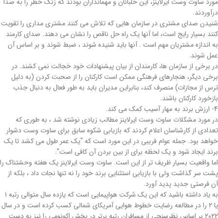
مورد ساوت وست ایرلاینز، این خلبانان و مهمانداران بودند که زنگ خطر را به صدا
درآوردند.
شنیدن صدای مشتری در سازمان هایی که تلاش می کنند مشتری مداری را تقویت
کنند بسیار رایج است، اما آنها یک راه حل ناقص را نشان می دهند. صدای کارمند
به اندازه مشتریان مهم است . آنها باید شنیده شوند ، ضبط شوند و بر اساس آن
عمل شوند.
در برخی از سازمان ها، کارمندان از بیان پیشنهادات خود خجالت نمی کشند. در
برخی دیگر، هنجارهای فرهنگی ممکن است کارکنان را از صحبت کردن (به دلیل
ترس از مجازات) منصرف کند، بنابراین مدیران باید به طور فعال به دنبال جذب
بازخورد کارکنان باشند.
4- ارزش برند به مهار آسیب کمک می کند.
در مورد مشکلات ساوت وست ایرلاینز مطالب زیادی نوشته شد ، به طوری که
تعدادی از کارشناسان اعلام کردند که بازیابی شکوه سابق برای ساوت وست دشوار
خواهد بود. جمله عوام فریبی در این مورد است که “یک عمر طول می کشد تا یک
برند ایجاد شود و یک لحظه برای از بین بردن آن کافی است”.
اما واقعیت بسیار ظریف تر از این است. ساوت وست ایرلاینز یک هفته وحشتناک را
پشت سر گذاشت ولی با بازیابی استثنایی برند خود را نه تنها نجات داد ، بلکه از
آن فرصتی جدید پدید آورد.
به یاد داشته باشید که این یک شرکت هواپیمایی است که یازده سال متوالی رتبه ۱
یا ۲ را در مطالعه رضایت خطوط هوایی آمریکای شمالی کسب کرده است و در سال
۲۰۲۲ بر اساس نظرسنجی‌ از مسافران رتبه برتر در بخش اکونومی را نیز به دست