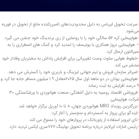
-سرعت تحویل ایرباس به دلیل محدودیت‌های تامین‌کننده مانع از تحویل در فوریه
می‌شود.
-هواپیمایی کره ۵۶ سالگی خود را با رونمایی از ری برندینگ خود جشن می گیرد.
– هواپیمایی نروژ همکاری با یونیسف را تمدید کرد و کمک های اضطراری را به
سیرالئون ارسال کرد.
-خطوط هوایی ساوت وست تغییراتی برای افزایش پاداش به مشتریان وفادار خود
منتشر می کند.
-امبرائر سازمان فروش و تیم جهانی لیزینگ و باربری خود را گسترش می دهد.
-هواپیمایی یونان در دو ماهه اول سال ۲۰۲۵معادل ۱.۹ میلیون مسافر جابه جا کرد و
۹ درصد افزایش به ثبت رساند .
-فروپاشی اقتصاد روسیه به دلیل آشفتگی صنعت هوانوردی با ورشکستگی ۳۰
شرکت هواپیمایی.
-بزرگترین رویداد MRO هوانوردی جهان، ۸ تا ۱۰ آوریل برگزار خواهد شد.
-ایندگو برای پرواز به آمستردام و منچستر را آغاز کرد.
-تای ایرویز استفاده از پاوربانک در پروازهای خود را ممنوع می کند.
-رئیس امارات ایرلاینز درباره برنامه تحویل بوئینگ ۷۷۷سری ایکس تردید دارد.