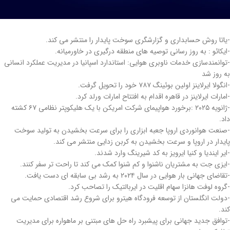
-یاتا روش حسابداری و گزارشگری سوخت پایدار را منتشر می کند.
-ایکائو : به روز رسانی توصیه های منطقه درگیری در خاورمیانه.
-توانمندسازی خدمات ناوبری هوایی: استاندارد اسپانیا در مدیریت عملکرد انسانی
به روز شد
-انگولا ایرلاینز اولین بوئینگ ۷۸۷ خود را تحویل گرفت.
-امارات ایرلاینز در قاهره اقدام به افتتاح امارات ورلد کرد.
-ژانویه ۲۰۲۵ :برخورد هواپیمای شرکت امریکن با یک هلیکوپتر نظامی ۶۷ کشته
داد.
-صنعت هوانوردی اروپا جعبه ابزاری را برای سرعت بخشیدن به تولید سوخت
پایدار در اروپا و سرعت بخشیدن به کربن زدایی منتشر می کند.
-ایر ایندیا و کنیا ایرویز به کد شیرینگ وارد شدند.
-ایزی جت به مشتریان ناشنوا و کم شنوا کمک می کند تا راحت تر سفر کنند.
-تقاضای جهانی بار هوایی در سال ۲۰۲۴ به رشد بی سابقه ای دست یافت.
-گروه لوفت هانزا سهام اقلیت در ایربالتیک را تصاحب کرد.
-دولت انگلستان از توسعه فرودگاه هیترو برای شروع رشد اقتصادی حمایت می
کند.
-توافق جدید جهانی برای پیشبرد راه حل های مبتنی بر ماهواره برای مدیریت