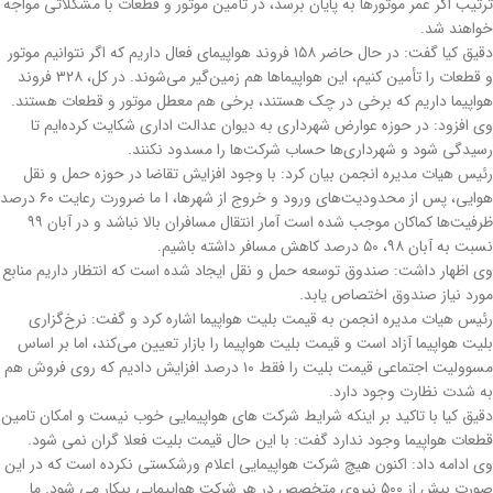
ترتیب اگر عمر موتورها به پایان برسد، در تأمین موتور و قطعات با مشکلاتی مواجه
خواهند شد.
دقیق کیا گفت: در حال حاضر ۱۵۸ فروند هواپیمای فعال داریم که اگر نتوانیم موتور
و قطعات را تأمین کنیم، این هواپیماها هم زمین‌گیر می‌شوند. در کل، ۳۲۸ فروند
هواپیما داریم که برخی در چک هستند، برخی هم معطل موتور و قطعات هستند.
وی افزود:‌ در حوزه عوارض شهرداری به دیوان عدالت اداری شکایت کرده‌ایم تا
رسیدگی شود و شهرداری‌ها حساب شرکت‌ها را مسدود نکنند.
رئیس هیات مدیره انجمن بیان کرد: با وجود افزایش تقاضا در حوزه حمل و نقل
هوایی، پس از محدودیت‌های ورود و خروج از شهرها، ا ما ضرورت رعایت ۶۰ درصد
ظرفیت‌ها کماکان موجب شده است آمار انتقال مسافران بالا نباشد و در آبان ۹۹
نسبت به آبان ۹۸، ۵۰ درصد کاهش مسافر داشته باشیم.
وی اظهار داشت: صندوق توسعه حمل و نقل ایجاد شده است که انتظار داریم منابع
مورد نیاز صندوق اختصاص یابد.
رئیس هیات مدیره انجمن به قیمت بلیت هواپیما اشاره کرد و گفت: نرخ‌گزاری
بلیت هواپیما آزاد است و قیمت بلیت هواپیما را بازار تعیین می‌کند، اما بر اساس
مسوولیت اجتماعی قیمت بلیت را فقط ١٠ درصد افزایش دادیم که روی فروش هم
به شدت نظارت وجود دارد.
دقیق کیا با تاکید بر اینکه شرایط شرکت های هواپیمایی خوب نیست و امکان تامین
قطعات هواپیما وجود ندارد گفت: با این حال قیمت بلیت فعلا گران نمی شود.
وی ادامه داد: اکنون هیچ شرکت هواپیمایی اعلام ورشکستی نکرده است که در این
صورت بیش از ٥٠٠ نیروی متخصص در هر شرکت هواپیمایی بیکار می شود. ما