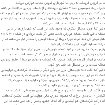
ما در قزوین فرودگاه نداریم، اما شهرداری قزوین مطالبه عوارض می‌کند.
شهرداری‌ها کمیسیون ماده ۷ تشکیل می‌دهند و از حساب ایرلاین برداشت می‌کنند.
وی گفت: در قانون مالیات بر ارزش افزوده، در ابتدا موضوع عوارض شهرداری حذف
شد، اما شهرداری‌ها موضوع درآمد پایدار شهرداری‌ها را تصویب کردند و طبق همان
ماده ۴۶ و ۴۷ از حساب شرکت‌ها برداشت می‌کنند.
دقیق کیا افزود: مشکل دیگری که وجود دارد این است که شهرداری‌ها براساس
سقف نرخی بلیت مطالبه عوارض دارند، یعنی اگر بلیت پروازی در طیف ۳۰۰ تا ۷۰۰
هزار تومان فروخته شود، شهرداری‌ها آن سقف قیمتی را مدنظر قرار می‌دهند که از
دولت مطالبه داریم، این مشکلات رفع شود.
رئیس هیات مدیره انجمن شرکت‌های هواپیمایی از سوی دیگر، طبق ماده ۱۱۹ قانون
گمرکی هواپیمای باری و مسافری از حقوق ورودی گمرکی معاف است، اما باید
مالیات بر ارزش افزوده بپردازد، ضمن آنکه قطعات و موتور هواپیما از حقوق ورودی
معاف نیست و این مشکل هم باید رفع شود.
دقیق کیا ادامه داد: هزینه‌های ارزی نیز یکی دیگر از مشکلات شرکت‌های هواپیمایی
است که در این باره می‌توان به هزینه خرید و اجاره هواپیما، خرید موتور و قطعه،
هزینه نشست و برخاست، پارکینگ، ناوبری، آموزش خلبان، حق عضویت یاتا،
هندلینگ و سوخت‌گیری در پروازهای خارجی اشاره کرد.
وی تأکید کرد: با وجود آزادسازی نرخ بلیت شرکت‌های هواپیمایی، شرکت‌ها به
افزایش ۱۰ درصدی نرخ‌ها که مصوبه شورای عالی هواپیمایی است تمکین کرده‌اند،
اما درآمد شرکت‌های هو اپیمایی واقعاً کفاف حقوق پرسنل را هم نمی‌دهد، به این