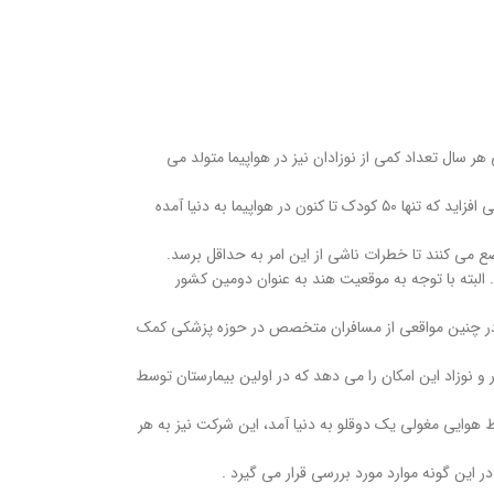
تد، ولی هر سال تعداد کمی از نوزادان نیز در هواپیما متولد می
اولین چیزی که درک آن مهم است نادر بودن چنین رویدادی است. طبق داده‌های موجود از هر ۲۶ میلیون مسافر هوایی فقط برای یک نفر این اتفاق می‌افتد. داده ها می افزاید که تنها ۵۰ کودک تا کنون در هواپیما به دنیا آمده
ضع می کنند تا خطرات ناشی از این امر به حداقل برسد.
یی هندی، این اتفاق رخ داده است. البته با توجه به موقعیت هند به عنوان دومین کشور
ن در چنین مواقعی از مسافران متخصص در حوزه پزشکی کمک
به مادر و نوزاد این امکان را می دهد که در اولین بیمارستان توسط
ک نوزاد سالم در پرواز یک اتفاق بدیع است که آن ها آن را جشن می گیرند. برای مثال، در آگوست ۲۰۲۰، در پرواز خطوط هوایی مغولی یک دوقلو به دنیا آمد، این شرکت نیز به هر
 این گونه موارد مورد بررسی قرار می گیرد .