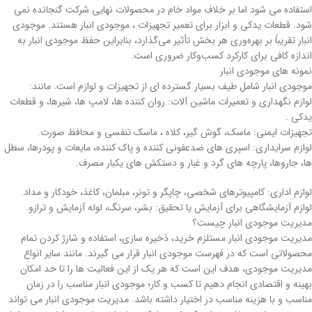
استفاده می شود اما بر خلاف مواد خام در محصولات نهایی شرکت گنجانده نمی
شود. قطعات یدکی و ابزار برای تعمیر تجهیزات ، موجودی انبار هستند. موجودی
انبار تقریباً بر بهره‌وری هر بخش تأثیر می‌گذارد، بنابراین حفظ موجودی انبار به
اندازه کافی برای کارکرد کسب‌وکار ضروری است.
نمونه های موجودی انبار
موجودی انبار شامل طیف بسیار گسترده ای از تجهیزات و لوازم است. مانند:
لوازم نگهداری و تعمیرات ماشین آلات: روان کننده ها، لامپ ها، شیرها، و قطعات
یدکی .
تجهیزات ایمنی: ماسک، گوش گیر، کلاه ، ماسک تنفسی و محافظ صورت.
لوازم سرایداری: اسپری های ضدعفونی کننده و پاک کننده، مایعات و پودرها، سطل
ها، جاروها، پارچه های گرد و غبار و دستکش های یکبار مصرف.
لوازم اداری: کامپیوترهای شخصی، چاپگر و تونر، مبلمان، کاغذ، خودکار و مداد.
لوازم آزمایشگاهی برای آزمایش یا تحقیق: بشر، سرنگ، لوله آزمایش و ترازو.
مدیریت موجودی انبار چیست؟
مدیریت موجودی انبار مستلزم خرید، ذخیره سازی، استفاده و شارژ کردن تمام
محصولاتی است که در فهرست موجودی انبار قرار می گیرند. مانند سایر انواع
مدیریت موجودی، هدف این است که هر یک از این فعالیت ها را تا حد امکان
بهینه و اقتصادی انجام دهیم تا کسب و کار؛ موجودی انبار مناسب را در زمان
مناسب و با هزینه مناسب در اختیار داشته باشد. مدیریت موجودی انبار می تواند