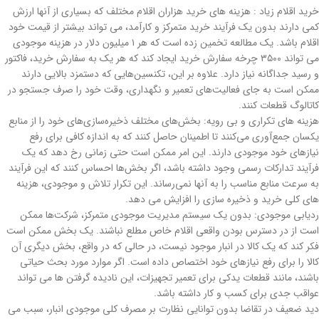
خرید اقلام زیاد : هزینه های خرید هزاران اقلام مختلف که بسیاری از آنها ارزش
کمی دارند بدون یک فرآیند خرید متمرکز و کارآمد، می تواند بیشتر از قیمت خود
اقلام باشد. یک مطالعه تخمین زده است که هر ۱ میلیون دلار در هزینه موجودی
می تواند ۳۵۰۰ چرخه سفارش خرید ایجاد کند که هر یک به سفارش خرید، فاکتور
و رسید جداگانه نیاز دارد. علاوه بر این، تکنسین‌هایی که دستمزد بالایی دارند
ممکن است به جای فعالیت‌های تعمیر و نگهداری، وقت خود را صرف جستجو در
کاتالوگ قطعات کنند.
هزینه های تکراری و بی رویه: بخش‌های مختلف ذخیره‌سازی‌های خود را از منابع
یکسان جمع‌آوری می‌کنند تا اطمینان حاصل کنند که به اندازه کافی برای رفع
نیازهای خود موجودی دارند. این امر ممکن است حتی زمانی رخ دهد که یک
فرآیند تدارکات رسمی وجود داشته باشد، اگر بخش‌ها احساس کنند که این فرآیند
به سرعت منابع مناسب را به آنها نمی‌رساند. این تکرار تلاش و موجودی، هزینه
های کلی خرید و ذخیره سازی را افزایش می دهد.
ردیابی موجودی: بدون یک سیستم مدیریت موجودی متمرکز، شرکت‌ها ممکن
است از در دسترس بودن واقعی اقلام خاص مطلع نباشند. یک بخش ممکن است
فکر کند که یک کالا در انبار موجود نیست، در حالی که در واقع، بخش دیگری آن
کالا را برای رفع نیازهای خود اختصاص داده است. اگر موارد مورد بحث حیاتی
باشند، مانند قطعات یدکی برای تعمیر تجهیزات، این نادیده گرفتن ها می تواند
عواقب جدی برای کسب و کار داشته باشد.
دید ضعیف در تقاضا بدون توانایی نظارت بر مصرف کلی موجودی انبار، سبب می