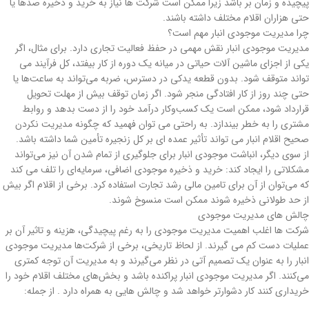
پیچیده و زمان بر باشد زیرا ممکن است شرکت ها نیاز به خرید و ذخیره صدها یا
حتی هزاران اقلام مختلف داشته باشند.
چرا مدیریت موجودی انبار مهم است؟
مدیریت موجودی انبار نقش مهمی در حفظ فعالیت تجاری دارد. برای مثال، اگر
یکی از اجزای ماشین آلات حیاتی در میانه یک دوره از کار بیفتد، کل فرآیند می
تواند متوقف شود. بدون قطعه یدکی در دسترس، ضربه می‌تواند به ساعت‌ها یا
حتی چند روز از کار افتادگی منجر شود. اگر زمان توقف بیش از مهلت‌ تحویل
قرارداد شود، ممکن است یک کسب‌وکار درآمد خود را از دست بدهد و روابط
مشتری را به خطر بیندازد. به راحتی می توان فهمید که چگونه مدیریت نکردن
صحیح اقلام انبار می تواند تأثیر عمده ای بر کل زنجیره تأمین شما داشته باشد.
از سوی دیگر، انباشت موجودی انبار برای جلوگیری از تمام شدن آن نیز می‌تواند
مشکلاتی را ایجاد کند: خرید و ذخیره موجودی اضافی، سرمایه‌ای را تلف می کند
که می‌توان از آن برای تامین مالی رشد تجارت استفاده کرد. برخی از اقلام اگر بیش
از حد طولانی ذخیره شوند ممکن است منسوخ شوند.
چالش های مدیریت موجودی
شرکت ها اغلب اهمیت مدیریت موجودی را به رغم پیچیدگی، هزینه و تاثیر آن بر
عملیات دست کم می گیرند. از لحاظ تاریخی، برخی از شرکت‌ها مدیریت موجودی
انبار را به عنوان یک تصمیم آتی در نظر می‌گیرند و به مدیریت آن توجه کمتری
می‌کنند. اگر مدیریت موجودی انبار پراکنده باشد و بخش‌های مختلف اقلام خود را
خریداری ‌کنند کار دشوارتر خواهد شد و چالش هایی به همراه دارد . از جمله: