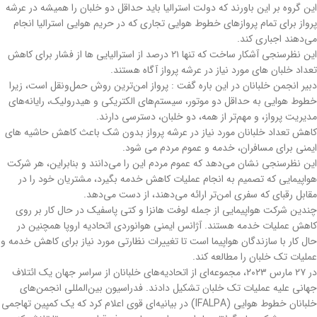
این گروه بر این باورند که دولت استرالیا باید حداقل دو خلبان را همیشه در عرشه
پرواز برای تمام پروازهای خطوط هوایی تجاری که در حریم هوایی استرالیا انجام
می‌دهند اجباری کند.
این نظرسنجی آشکار ساخت که تنها ۲۱ درصد از استرالیایی ها از فشار برای کاهش
تعداد خلبان های مورد نیاز در عرشه پرواز آگاه هستند.
دبیر انجمن خلبانان در این باره گفت : پرواز امن‌ترین روش حمل‌ونقل است، زیرا
خطوط هوایی به‌ حداقل دو موتور، سیستم‌های الکتریکی و هیدرولیک، رایانه‌های
مدیریت پرواز، و مهم‌تر از همه، دو خلبان، دسترسی دارند.
کاهش تعداد خلبانان مورد نیاز در عرشه پرواز بدون شک باعث کاهش حاشیه های
ایمنی برای مسافران، خدمه و عموم مردم می شود.
این نظرسنجی نشان می‌دهد که عموم مردم این را می‌دانند و بنابراین، هر شرکت
هواپیمایی که تصمیم به انجام عملیات کاهش خدمه بگیرد، مشتریان خود را در
مقابل رقبای که سفری امن‌تر ارائه می‌دهند، از دست می‌دهد.
چندین شرکت هواپیمایی از جمله لوفت هانزا و کتی پاسفیک در حال کار بر روی
کاهش عملیات خدمه هستند. آژانس ایمنی هوانوردی اتحادیه اروپا همچنین در
حال کار با سازندگان هواپیما است تا تغییرات نظارتی مورد نیاز برای کاهش خدمه و
عملیات تک خلبان را مطالعه کند.
در ۲۷ مارس ۲۰۲۳، مجموعه‌ای از اتحادیه‌های خلبانان از سراسر جهان یک ائتلاف
جهانی علیه عملیات تک خلبان تشکیل دادند. فدراسیون بین‌المللی انجمن‌های
خلبانان خطوط هوایی (IFALPA) در بیانیه‌ای قوی اعلام کرد که یک کمپین تهاجمی