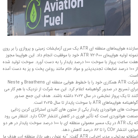
سازنده هواپیماهای منطقه ای ATR یک سری آزمایشات زمینی و پروازی را بر روی
نمونه اولیه هواپیمای ATR 72-600 خود با موفقیت انجام داد. این هواپیما مجوز
هفت ساعت پرواز با سوخت ۱۰۰ درصد پایدار را به دست آورد. سوخت تولید شده
از ۱۰۰ درصد ضایعات تجدیدپذیر و مواد خام مانند روغن پخت و پز به دست آمده
است.
شرکت ATR همکاری خود را با خطوط هوایی منطقه ای Braathens و Neste
برای تسریع در صدور گواهینامه اعلام کرد. این سه شرکت از نزدیک با هم کار می
کنند تا یک پرواز نمایشی در سال ۲۰۲۲ داشته باشند. هدف این جمع صدور
گواهینامه هواپیماهای ATR با سوخت پایدار تا سال ۲۰۲۵ است.
سوخت های هوانوردی پایدار یکی از ستون های کلیدی استراتژی کربن زدایی
صنعت هوانوردی است که تأثیر فوری در کاهش انتشار CO2 دارد. انتظار می رود
که یک ATR در یک مسیر معمولی منطقه ای با ۱۰۰ درصد سوخت پایدار در هر دو
موتور، انتشار CO2 را تا ۸۲ درصد کاهش دهد.
استفانو بورتولی، مدیر اجرایی ATR گفت: “به عنوان رهبر بازار منطقه ای، هدف ما