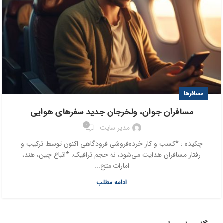
مسافرها
مسافران جوان، ولخرجان جدید سفرهای هوایی
0
مدیر سایت
چکیده : *کسب و کار خرده‌فروشی فرودگاهی اکنون توسط ترکیب و
رفتار مسافران هدایت می‌شود، نه حجم ترافیک. *اتباع چین، هند،
امارات متح...
ادامه مطلب