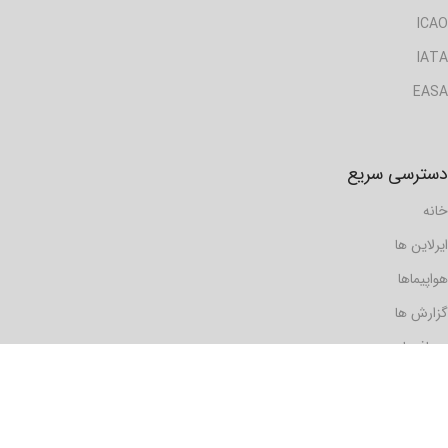
ICAO
IATA
EASA
دسترسی سریع
خانه
ایرلاین ها
هواپیماها
گزارش ها
مسافرها
فرودگاه ها
دیدگاه ها