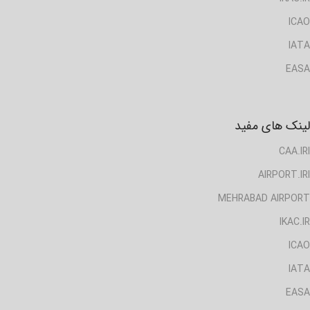
ICAO
IATA
EASA
لینک های مفید
CAA.IRI
AIRPORT.IRI
MEHRABAD AIRPORT
IKAC.IR
ICAO
IATA
EASA