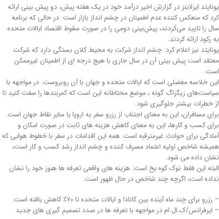
یونایتد ایرلاینز در گزارش اخیر درآمد خود در یک هفته پیش، دو پیش بینی ارائه
کرد که منعکس کننده عدم اطمینان در چشم انداز بازار است. در حالی که برنامه
سال را تایید می‌کردند، پیش‌بینی دومی را در صورت سقوط اقتصاد ایالات متحده
به رکود ارائه کردند.
یونایتد نیز اعلام کرد: چشم انداز شرکت به محیط کلان بستگی دارد که شرکت
معتقد است پیش بینی آن در سال جاری با هیچ درجه ای از اطمینان غیرممکن
است.
این خلاصه معضلی است که ایالات متحده و جهان با آن روبروست. در مواجهه با
سیاست‌های زیگزاگ گونه ، موضع محتاطانه این است که کمربندها را سفت کنید تا
از خطرات بیشتر جلوگیری شود.
برای مسافران، این به معنای اجتناب از رزرو سفر به اروپا یا سایر نقاط جهان است.
برای کسب و کارها، این به معنای کاهش هزینه های ثابت در صورت امکان و
آمادگی برای حوادث غیرمترقبه است. همه این اقدامات در سفر با خطوط هوایی که
همیشه شاخص اولیه اعتماد مصرف کننده و چشم انداز رشد کسب و کار است،
نشان داده می شود.
البته این فقط نوک کوه یخ است. هزینه های واقعی تعرفه ها هنوز خود را نشان
نداده است، اگرچه چند شاخص در حال ظهور است.
– رزرو برای چند ماه آینده بین کانادا و ایالات متحده تا ۷۰٪ کاهش یافته است.
– ایرفرانس/ک.ال.ام در مواجهه با تعرفه ها در صدد تصمیم گیری های جدید