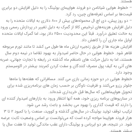
هستند.
– خطوط هوایی شیانامن دو فروند هواپیمای بوئینگ را به دلیل افزایش دو برابری
قیمت‌ها بر اساس تعرفه‌های چین، رد کرد.
– دو روز پیش، دی اچ.ال محموله‌های بیش از ۸۰۰ دلاری به ایالات متحده را به
دلیل افزایش هزینه‌های ترخیص کالا از گمرک به دلیل تغییر در پردازش رسمی ورود
به حالت تعلیق درآورد. قبلاً این محدودیت ۲۵۰۰ دلار بود، اما گمرک ایالات متحده
اوایل ماه جاری آن را کاهش داد.
افزایش هزینه ها از طریق زنجیره ارزش ماه ها طول می کشد تا مانند تورم مربوطه
ظاهر شود. خطوط هوایی در حال حاضر امیدوار به بهبود تقاضا در نیمه دوم سال
هستند، اما به دلیل حرکت های نامنظم ماه گذشته در رابطه با تجارت جهانی، ضربه
های آتی به کیف پول مصرف کنندگان و سفت کردن کمربند بیشتر در اکوسیستم
وجود دارد.
خطوط هوایی در دو حوزه زمانی بازی می کنند. مسافرانی که هفته‌ها یا ماه‌ها
جلوتر رزرو می‌کنند و ظرفیت ناوگان بر حسب زمان های برنامه‌ریزی شده برای
تحویل هواپیماهایی که سال‌ها قبل خریداری شده‌اند.
در سناریوهای برنامه ریزی خود، همه آنها انتظار ورود به بازارهای امیدوار کننده ای
را دارند که قیمت گذاری را بهبود می بخشد و باعث رشد می شود.
ترکیب توقف تولید بوئینگ در سال‌های گذشته و کووید، صنعت را با کمبود ۲ تا ۳
هزار فروند هواپیما مواجه کرده است که می‌توانست بر اساس وضعیت ثابت عرضه
شود. در نتیجه، هر دو ایرباس و بوئینگ دارای عقب ماندگی تولید تا هفت سال یا
بیشتر هستند.