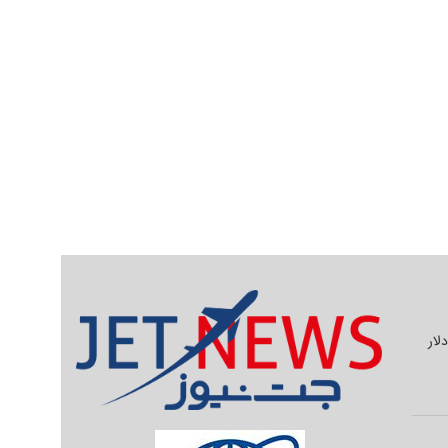
یلیون دلار