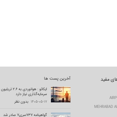
آخرین پست ها
ای مفید
ایکائو : هوانوردی به ۲.۶ تر
سرمایه‌گذاری نیاز دارد
AIRP
۱۴۰۵-۰۵-۱۷
بدون نظر
MEHRABAD A
گواهینامه ۷۳۷سری۷ صادر شد