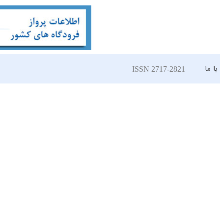
ا ما
ISSN 2717-2821