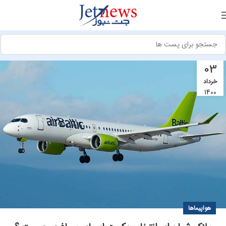
03
خرداد
1400
هواپیماها