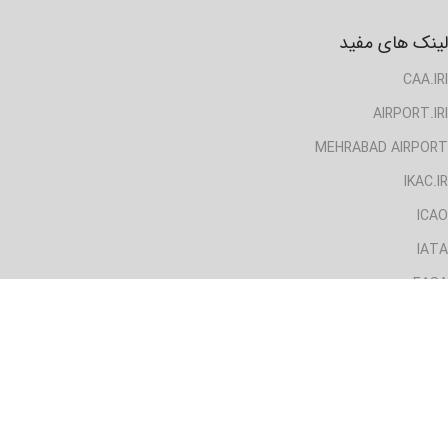
لینک های مفید
CAA.IRI
AIRPORT.IRI
MEHRABAD AIRPORT
IKAC.IR
ICAO
IATA
EASA
دسترسی سریع
خانه
ایرلاین ها