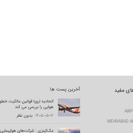
آخرین پست ها
ای مفید
اتحادیه اروپا قوانین مالکیت خط
هوایی را بررسی می کند
AIRP
۱۴۰۵-۰۵-۱۲
بدون نظر
MEHRABAD A
مک‌کینزی : شرکت‌های هواپیمایی 