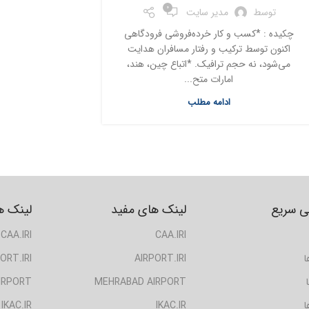
0
توسط
مدیر سایت
چکیده : *کسب و کار خرده‌فروشی فرودگاهی
اکنون توسط ترکیب و رفتار مسافران هدایت
می‌شود، نه حجم ترافیک. *اتباع چین، هند،
امارات متح...
ادامه مطلب
 سریع
لینک های مفید
لینک ه
CAA.IRI
CAA.IRI
ا
AIRPORT.IRI
ORT.IRI
IRPORT
MEHRABAD AIRPORT
ا
IKAC.IR
IKAC.IR