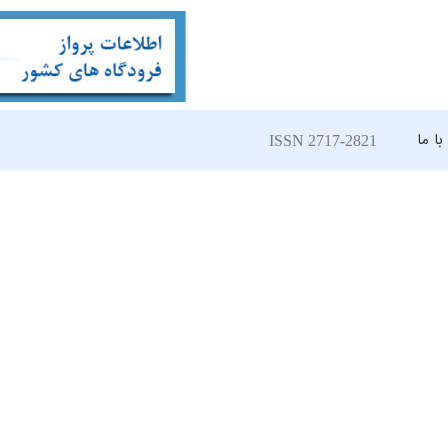
ا ما
ISSN 2717-2821