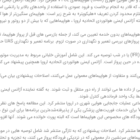
ت، که قادر به انجام برخاست و فرود عمودی با استفاده از واحدهای بالابر یا رانشی ا
هد که این تعریف پیشنهادی از هواپیمای VTOL همچنین مستلزم محدود کردن تعریف «هلیکوپتر» به شرح زیر است: هواپیمای
م هواپیماهای بدون خدمه تعیین می کند، از جمله بازرسی های قبل از پرواز هواپیما،
انطباق با 
اصلاحات پیشنهادی الزاماتی را برای عملیات VTOL با یک خلبان تحت قوانین پرواز (IFR) یا در شب توصیه می کند. این شامل آ
از داده ها می توانند از راه دور منتقل و ثبت شوند. به گفته نماینده آژانس ایمنی 
ی هوایی شهری در اروپا منتشر کرد. این مطالعه پاسخ های نظرسنجی از ۴۰۰۰ شهروند و ۴۰ مصاحبه را در
به گفته سخنگوی آژانس ایمنی هوانوردی اتحادیه اروپا ، اگرچه اجرای عملیات VTOL برای خدمات فوریت‌های پزشکی یکی از پذیرفته‌
رودگاه های مخصوص این هواپیماها است که البته پورت خوانده می شوند. آنها افزودن
ها منتشر کرد .اصلاحات پیشنهادی که به تازگی منتشر شد شامل توصیه هایی در مور
یماهای سرنشین دار معمولی که در نزدیکی فرودگاه پرواز می کنند، به تجزیه و تح