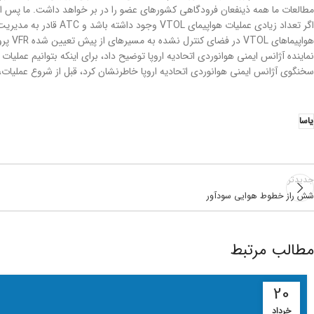
مطالعات ما همه ذینفعان فرودگاهی کشورهای عضو را در بر خواهد داشت. ما پس از ا
اگر تعداد زیادی عملی
هواپیماهای VTOL در فضای کنترل نشده به مسیرهای از پیش تعیین شده VFR پرواز کنند.
نماینده آژانس ایمنی هوانوردی اتحادیه اروپا توضیح داد، برای اینکه بتوانیم عملیات VFR VTOL را مجاز کنیم، نیاز به ایجاد شبکه‌ای از مسیرهای VFR بر اساس ارزیابی انجام شده توسط اپراتور خواهیم داشت.
سخنگوی آژانس ایمنی هوانوردی اتحادیه اروپا خاطرنشان کرد، قبل از شروع عملیات، مقامات 
یاسا
جدیدتر
شش راز خطوط هوایی سودآور
مطالب مرتبط
20
خرداد