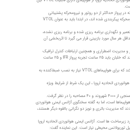
آژانس ایمنی هوانوردی اتحادیه اروپا همچنین مفاهیمی را برای استانداردسازی حمل و نقل هوایی شهری (UAM) هواپیماهای VTOL معرفی کرد. تعریف آژانس ایمنی هوانوردی اتحادیه اروپا از هواپیمای دارای قابلیت VTOL این
ست.
 سنگین‌تر از هوا که در پرواز حداکثر از دو روتور و نیرومحرکه پشتیبانی
می‌شوند. هلیکوپترها را باید زیرمجموعه ای از روتورکرافت ها در نظر گرفت. طبق گفته آژانس ایمنی هوانوردی اتحادیه اروپا ، هواپیماهایی که با بیش از دو روتور و نیرومحرکه پیکربندی شده اند، در ابتدا باید به عنوان VTOL
 تعمیر و نگهداری برنامه ریزی شده و برنامه ریزی نشده،
هر دستورالعمل قابلیت پرواز صادر شده توسط آژانس که قابل اجرا است و پروازهای بررسی تعمیر و نگهداری در صورت لزوم. برنامه تعمیر و نگهداری UAS حداقل هر سال مورد بازبینی قرار می گیرد تا اثربخشی آن
موزش خلبانی مربوط به مدیریت موتور و مدیریت اضطراری و همچنین ارتباطات کنترل ترافیک
هوایی (ATC)، مدیریت خلبان خودکار (در صورت لزوم) و استفاده از اسناد ساده شده در حین پرواز است. آژانس ایمنی هوانوردی اتحادیه اروپا همچنین پیشنهاد می کند که خلبان باید ۲۵ ساعت تجربه پرواز IFR و ۲۵ ساعت
از آنجا که هواپیماهای نشست و برخاست عمودی ، فناوری‌های جدیدی را معرفی می‌کنند و متفاوت از هواپیماهای معمولی عمل می‌کنند، اصلاحات پیشنهادی بیان می‌کند که برای هواپیماهای VTOL نیاز به نصب ضبط‌کننده به
هوانوردی اتحادیه اروپا ، این یک شرط از شرایط ویژه
 نظر گرفت.
شده‌ترین برنامه‌ها برای این نوع هواپیماها است، اما به گفته سخنگوی آژانس ایمنی هوانوردی
د که مدیریت باتری و نویز دو نگرانی بالقوه دیگر هستند،
د زیرساخت ها است. آژانس ایمنی هوانوردی اتحادیه اروپا
لیل توربولانس محیطی نیاز است. این نماینده گفت: