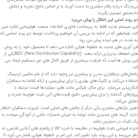
بی‌درنگ درباره رفتار مشتری به دست آورند یا بر اساس نتایج تجزیه و تحلیل
داده‌محور تصمیم بگیرند.
دو روند اصلی این انتقال را پیش می‌برد
این سیستم جدید فقط به زیرساخت فناوری اطلاعات صنعت هواپیمایی اشاره نمی
کند، همانطور که در ادامه به بررسی آن خواهیم پرداخت، توسط دو روند اساسی که
به شدت در هم تنیده پیش می رود:
فن آوری های جدید به خطوط هوایی اجازه می دهد تا محصول خود را به روش
های انعطاف پذیرتری ارائه دهند. NDC (New Distribution Capability)یکی از
این روش ها است که ظرفیت بیشتری از طریق کانال های غیر مستقیم ایجاد می
کند.
راه‌حل‌های نرم‌افزاری مدرن و بیشتری نیز وجود دارد که از علم ماشین لرنینیگ
استفاده می‌کنند و تکنیک‌های بهتری را برای پیش‌بینی و ارائه تقاضا به مسافران
امکان‌پذیر می‌سازد. برای مثال، شرکتی مانند هاپر، میلیاردها قیمت مرتبط با
پروازهای گذشته را برای پیش‌بینی دقیق قیمت‌های آتی بلیت هواپیما تجزیه و
تحلیل می‌کند.
تغییر نیازهای مشتری یکی دیگر از چالش های اصلی است. امروزه، مسافران انتظار
دارند گزینه های جدیدی مانند توجه به جبران خسارات ناشی از آلودگی سوخت با
یک کلیک در دسترس باشد.
خرده فروشی بلیت هواپیما در مقایسه با خرید کالا از پلتفرم های آنلاین قدیمی به
نظر می‌رسد و این روند باید تغییر کند. این امر بر خطوط هوایی فشار می آورد تا