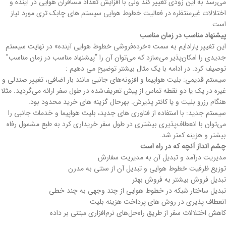
می‌رسد به این زودی تغییر کند ولی با افزایش تعداد مسافران هوایی در آینده و
اختلالات غیرمنتظره‌ در فعالیت‌ خطوط هوایی سیستم های چابک تری مورد نیاز
است.
پیشنهاد مناسب در زمان مناسب
این تغییر پارادایم به سمت «خرده‌فروشی خطوط هوایی آینده» در نهایت سیستم
جدیدی را امکان‌پذیر می‌سازد که می‌توان آن را “پیشنهاد مناسب در زمان مناسب”
توصیف کرد. در ادامه با یک مثال بیشتر توضیح می دهیم :
سیستم قدیمی: بلیت‌ هواپیما و افزونه‌های جانبی مانند بار اضافی، تغییر صندلی و
غیره در یک یا دو نقطه تماس از پیش تعریف‌شده در طول سفر ارائه می‌گردید. مثلا
هنگام رزرو بلیت و یا کانتر پذیرش. بهرحال گزینه های خرید محدود بود.
سیستم جدید: با استفاده از فناوری های جدید، بلیت هواپیما و خدمات جانبی را
می‌توان با انعطاف‌پذیری بیشتری در طول سفر خریداری کرد به طبع مشمول رفاه
بیشتر و هزینه کمتر شد.
چشم انداز آنچه که در راه است
مدیریت درآمد و تبدیل آن به مدیریت سفارش
توزیع ظرفیت خطوط هوایی و تبدیل آن از سنتی به مدرن
تبدیل فروش بیشتر به فروش بهتر
تبدیل ساختار شبکه در خطوط هوایی از چند وجهی به چند خطی
انعطاف پذیری در روش های پرداخت هزینه بلیت
کاهش اختلالات سفر از طریق راه‌حل‌های نرم‌افزاری مبتنی بر داده