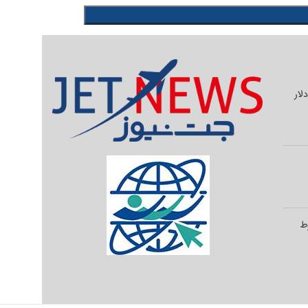
یلیون دلار
وط