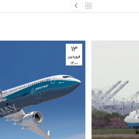
13
فروردین
1400