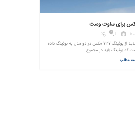
کس برای ساوت وست
0
سط
شرکت ساوت وست اعلام کرد که 100سفارش جدید از بوئینگ 737 مکس در دو مدل به بوئینگ داده
 که بوئینگ باید در مجموع...
امه مطلب