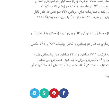
سفر شده است. ترافیک پرواز مسافران در آمریکای شمالی
سفارشات بوئینگ ۷۳۷ مکس از ابتدای سال ۲۰۲۱ با ۴۹۰ سفارش در مقایسه با ۱۳۷ هواپیمای خانواده ایرباس ۳۲۰ نئو از ابتدای سال ۲۰۲۱ افزایش یافته است. با این حال ، تعداد سفارشات برای ایرباس ۳۲۰ نئو هنوز به طور قابل
توجهی از بوئینگ ۷۳۷ مکس با ۵۶۳۸ به ۴۱۷۶ جلوتر است. تعهدات شرکت های هواپیمایی برای هواپیماهای پهن پیکر نیز با بیش از ۱۵۰ سفارش از ابتدای سال ۲۰۲۱ دنبال می شود . ۸۴ سفارش از آنها مربوط به بوئینگ ۷۷۷
تابستان ، نقدینگی کافی برای دوره زمستان را فراهم نمی
ضرر های شرکت های هواپیمایی در سال ۲۰۲۰ با ۴۴۷ هواپیما که همچنان زمین گیر هستند ، تأثیر پایداری در بازار هواپیمایی دارد. ۱۷۲ فروند این زمینگیری در نتیجه بازسازی ساختار هواپیمایی و شامل بوئینگ ۷۸۷ و ۷۳۷ مکس
دولت های سراسر جهان از ژوئن ۲۰۲۱ حدود ۱۷۰ میلیارد دلار از شرکتهای هواپیمایی خود پشتیبانی کرده اند . شرکتهای هواپیمایی آمریکای شمالی و اروپا و آسیای میانه به ترتیب ۷۷.۴ میلیارد و ۴۴.۲ میلیارد دلار پشتیبانی شده
ت نباید دست کم گرفته شود و تا چند سال آینده تأثیرات آن