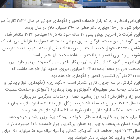
ایرباس انتظار دارد که بازار خدمات تعمیر و نگهداری جهانی در سال ۲۰۴۳ تقریباً دو
برابر شود و از ۱۵۰ میلیارد دلار فعلی به ۲۹۰ میلیارد دلار در سال برسد.
این شرکت در آخرین پیش بینی ۲۰ ساله خود که در ۱۸ سپتامبر ۲۰۲۴ منتشر شد،
می گوید در این مدت، ناوگان تجاری جهانی به ۴۸۲۳۰ هواپیما افزایش می یابد که
شامل ۴۲۴۳۰ تحویل جدید است. از این تعداد بیش از ۱۸۴۰۰ هواپیما باید تعویض
شوند و راه برای تعمیر، بازیافت و استفاده مجدد آنها هموار است.
ایرباس می گوید که این کار به نیروی کار ماهر بسیار گسترده ای نیاز دارد. این
صنعت طی دو دهه آینده به ۲.۲۶ میلیون نیروی جدید نیاز خواهد داشت که
۶۹۰۰۰۰ نفر آن تکنسین تعمیر و نگهداری خواهند بود.
این گزارش بر سه جریان کاری متمرکز است: «نگهداری» (نگهداری، لوازم یدکی و
خدمات چرخه عمر هواپیما)، «آموزش و بهره برداری» (آموزش و خدمات عملیات
پرواز)، و «افزایش» (به روز رسانی، اتصال و خدمات سرگرمی در پرواز).
تا سال ۲۰۴۳، جریان «حفظ» ۸۵ درصد از کل بازار با ۲۴۴ میلیارد دلار، جریان «
عملیات» به ۱۷ میلیارد دلار و «افزایش» به ۲۹ میلیارد دلار خواهد رسید.
آسیای جنوبی و خاورمیانه مناطقی خواهند بود که بیشترین رشد را در دو دهه
آینده نشان می‌دهند و چین به عنوان بزرگترین بازار خدمات با ۶۱ میلیارد دلار تا
سال ۲۰۴۳ ظهور خواهد کرد. آمریکای شمالی و آسیا-اقیانوسیه ۵۰ میلیارد دلار برای
هر کدام و اروپا ۵۵ میلیارد دلار خواهند بود.